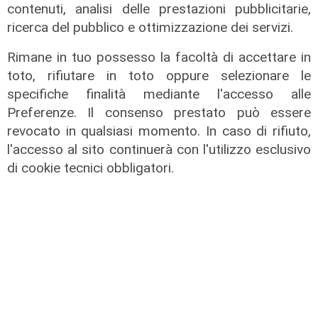
contenuti, analisi delle prestazioni pubblicitarie,
Le temperature
ricerca del pubblico e ottimizzazione dei servizi.
Genova, caldo torrido: bollino rosso
anche lunedì
Rimane in tuo possesso la facoltà di accettare in
toto, rifiutare in toto oppure selezionare le
08/08/2026
di c.b.
specifiche finalità mediante l'accesso alle
Preferenze. Il consenso prestato può essere
revocato in qualsiasi momento. In caso di rifiuto,
l'accesso al sito continuerà con l'utilizzo esclusivo
di cookie tecnici obbligatori.
Il derby