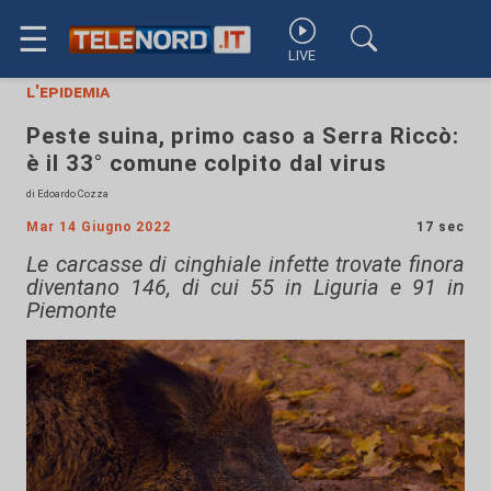
☰
LIVE
l'epidemia
Peste suina, primo caso a Serra Riccò:
è il 33° comune colpito dal virus
di Edoardo Cozza
Mar 14 Giugno 2022
17 sec
Le carcasse di cinghiale infette trovate finora
diventano 146, di cui 55 in Liguria e 91 in
Piemonte