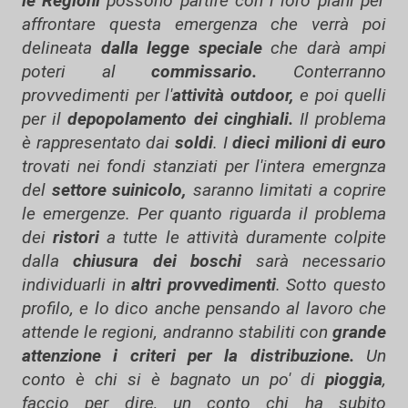
le Regioni
possono partire con i loro piani per
affrontare questa emergenza che verrà poi
delineata
dalla legge speciale
che darà ampi
poteri al
commissario.
Conterranno
provvedimenti per l'
attività outdoor,
e poi quelli
per il
depopolamento dei cinghiali.
Il problema
è rappresentato dai
soldi
. I
dieci milioni di euro
trovati nei fondi stanziati per l'intera emergnza
del
settore suinicolo,
saranno limitati a coprire
le emergenze. Per quanto riguarda il problema
dei
ristori
a tutte le attività duramente colpite
dalla
chiusura dei boschi
sarà necessario
individuarli in
altri provvedimenti
. Sotto questo
profilo, e lo dico anche pensando al lavoro che
attende le regioni, andranno stabiliti con
grande
attenzione i criteri per la distribuzione.
Un
conto è chi si è bagnato un po' di
pioggia
,
faccio per dire, un conto chi ha subito