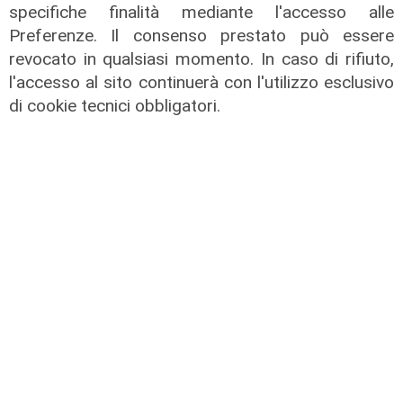
di Redazione
specifiche finalità mediante l'accesso alle
Preferenze. Il consenso prestato può essere
revocato in qualsiasi momento. In caso di rifiuto,
l'accesso al sito continuerà con l'utilizzo esclusivo
di cookie tecnici obbligatori.
Le dichiarazioni
Sicurezza a Genova: il SIAP auspica
che l’incontro tra il Ministro