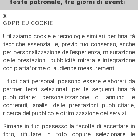
festa patronale, tre giorni di eventi
09/08/2026
𝗫
di Redazione
GDPR EU COOKIE
Utilizziamo cookie e tecnologie similari per finalità
tecniche essenziali e, previo tuo consenso, anche
per personalizzazione dell'esperienza, misurazione
delle prestazioni, pubblicità mirata e integrazione
con piattaforme di audience measurement.
I tuoi dati personali possono essere elaborati da
partner terzi selezionati per le seguenti finalità
pubblicitarie: personalizzazione di annunci e
Il rapporto
contenuti, analisi delle prestazioni pubblicitarie,
Scajola: "Io e Bucci? Al governatore
ricerca del pubblico e ottimizzazione dei servizi.
ho promesso che gli sarei stato
sempre vicino. Con il mio consiglio"
Rimane in tuo possesso la facoltà di accettare in
toto, rifiutare in toto oppure selezionare le
09/08/2026