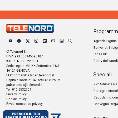
Programm
Agenda Liguria
Benvenuti in Lig
© Telenord Srl
Close UP
P.IVA e CF: 00945590107
Derby del lunedì
ISC. REA - GE: 229501
Sede Legale: Via XX Settembre 41/3
16121 GENOVA
Speciali
PEC:
contabilita@pec.telenord.it
Capitale sociale: 343.598,42 euro i.v.
97ª Adunata Naz
pubtelenord@telenord.it
Tel. 010 5532701
Botteghe storic
Privacy Policy
Capodanno con 
Cookie Policy
Rivedi consenso privacy
Convegno Reg4
Forum