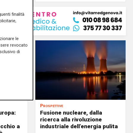
uenti finalità
icitarie,
zionare le
essere revocato
sclusivo di
Prospettive
uropa:
Fusione nucleare, dalla
ricerca alla rivoluzione
occhio a
industriale dell’energia pulita