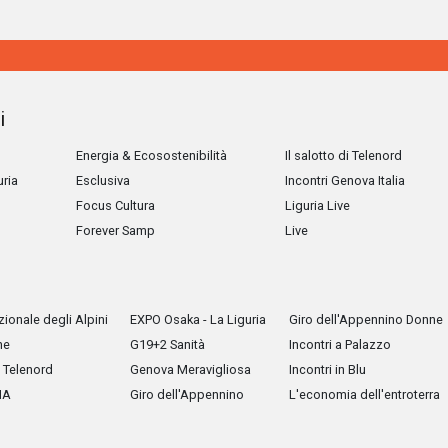
i
Energia & Ecosostenibilità
Il salotto di Telenord
uria
Esclusiva
Incontri Genova Italia
Focus Cultura
Liguria Live
Forever Samp
Live
ionale degli Alpini
EXPO Osaka - La Liguria
Giro dell'Appennino Donne
he
G19+2 Sanità
Incontri a Palazzo
Telenord
Genova Meravigliosa
Incontri in Blu
IA
Giro dell'Appennino
L'economia dell'entroterra