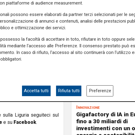
con piattaforme di audience measurement.
getica panamense. Secondo la
 di Panama per lo sviluppo
sonali possono essere elaborati da partner terzi selezionati per le seg
nazionali, compresi quelli di
personalizzazione di annunci e contenuti, analisi delle prestazioni pubbl
blico e ottimizzazione dei servizi.
l'energia certificano una
possesso la facoltà di accettare in toto, rifiutare in toto oppure sele
 settore. In particolare, la
alità mediante l'accesso alle Preferenze. Il consenso prestato può 
anama, Etesa, ha ricevuto 42
mento. In caso di rifiuto, l'accesso al sito continuerà con l'utilizzo e
obbligatori.
ia elettrica. La maggior parte
ributori di energia elettrica
rici seguiti da operatori di
 offerte per l'energia solare
 a gas naturale Generadora
Accetta tutti
Rifiuta tutti
Preferenze
accordi relativi; i contratti
Innovazione
Gigafactory di IA in E
e sulla Liguria seguiteci sul
fino a 30 miliardi di
e
e su
Facebook
.
investimenti con un 