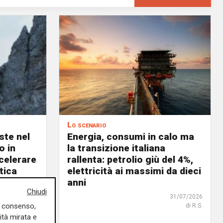
Lo scenario
ste nel
Energia, consumi in calo ma
o in
la transizione italiana
celerare
rallenta: petrolio giù del 4%,
tica
elettricità ai massimi da dieci
anni
02/08/2026
Chiudi
di R.S.
31/07/2026
uo consenso,
di R.S.
ità mirata e