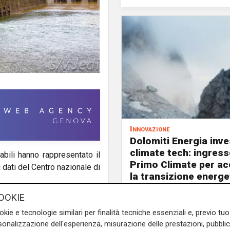
Innovazione
Dolomiti Energia inve
climate tech: ingress
bili hanno rappresentato il
Primo Climate per ac
 dati del Centro nazionale di
la transizione energe
OOKIE
ti idroelettrici, con l'88,3%,
tributo di tecnologie come il
okie e tecnologie similari per finalità tecniche essenziali e, previo t
onalizzazione dell'esperienza, misurazione delle prestazioni, pubblic
e minore, come il gasolio e il