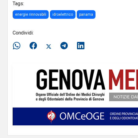
Tags:
energie rinnovabili
idroelettrico
panama
Condividi: