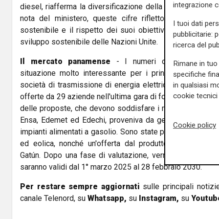
integrazione 
diesel, riafferma la diversificazione della matrice ener
nota del ministero, queste cifre riflettono l'impegno
I tuoi dati per
sostenibile e il rispetto dei suoi obiettivi climatici inter
pubblicitarie: 
sviluppo sostenibile delle Nazioni Unite.
ricerca del pub
Il mercato panamense
- I numeri del ministero del
Rimane in tuo 
situazione molto interessante per i principali player del
specifiche fin
società di trasmissione di energia elettrica statale di P
in qualsiasi mo
cookie tecnici 
offerte da 29 aziende nell'ultima gara di fornitura di energ
delle proposte, che devono soddisfare i requisiti per i dist
Ensa, Edemet ed Edechi, proveniva da generatori idroelett
Cookie policy
impianti alimentati a gasolio. Sono state presentate anche
ed eolica, nonché un'offerta dal produttore di energia
Gatún. Dopo una fase di valutazione, verranno stipulati gli 
saranno validi dal 1° marzo 2025 al 28 febbraio 2030.
Per restare sempre aggiornati
sulle principali notizi
canale Telenord, su
Whatsapp,
su
Instagram
,
su
Youtub