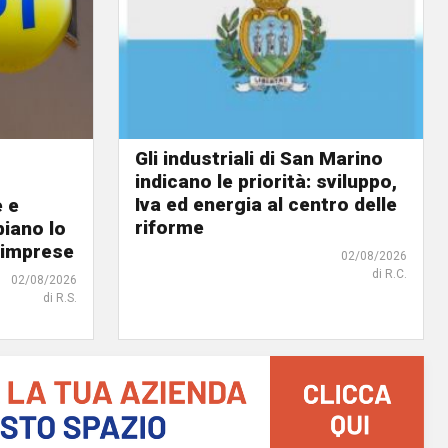
Gli industriali di San Marino
indicano le priorità: sviluppo,
Iva ed energia al centro delle
e e
riforme
biano lo
 imprese
02/08/2026
di R.C.
02/08/2026
di R.S.