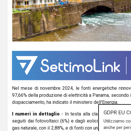
Nel mese di novembre 2024, le fonti energetiche rinnova
97,66% della produzione di elettricità a Panama, secondo i
dispacciamento, ha indicato il ministero dell'Energia.
GDPR EU C
I numeri in dettaglio
- In testa alla classifica gli impian
seguiti dai fotovoltaici (6%) e dagli eolici (1,86%). Il con
Utilizziamo co
anche per pers
gas naturale, con il 2,88%, e di fonti con una partecipazion