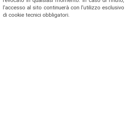
revocato in qualsiasi momento. In caso di rifiuto,
sono 153
l'accesso al sito continuerà con l'utilizzo esclusivo
21/08/2021
di cookie tecnici obbligatori.
rifornimenti
Vaccini, nel weekend in arrivo altre
600mila dosi di Moderna e Johnson