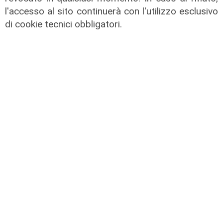
l'accesso al sito continuerà con l'utilizzo esclusivo
di cookie tecnici obbligatori.
Il miracolo
Incidente a Catanzaro, è fuori
pericolo la bimba ricoverata al
Gaslini: "Nessun danno neurologico
né motorio"
03/08/2026
di Filippo Serio