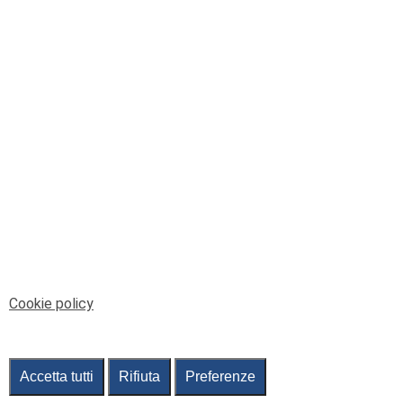
© Telenord Srl
P.IVA e CF: 00945590107 - ISC. REA - GE: 229501
Sede Legale: Via XX Settembre 41/3, 16121 GENOVA
PEC: contabilita@pec.telenord.it
Capitale sociale: 343.598,42 euro i.v.
Tutti i diritti riservati, vietata la copia anche parziale
dei contenuti
pubtelenord@telenord.it
Tel. 010 55 32 701
Informativa della privacy
|
Gestisci consenso
Cookie policy
Accetta tutti
Rifiuta
Preferenze