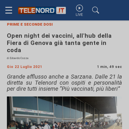
☰
LIVE
prime e seconde dosi
Open night dei vaccini, all'hub della
Fiera di Genova già tanta gente in
coda
di Edoardo Cozza
Gio 22 Luglio 2021
1 min, 49 sec
Grande afflusso anche a Sarzana. Dalle 21 la
diretta su Telenord con ospiti e personalità
per dire tutti insieme “Più vaccinati, più liberi”