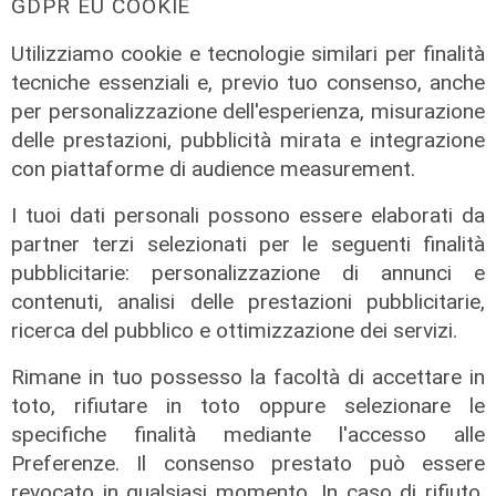
GDPR EU COOKIE
Novità
Utilizziamo cookie e tecnologie similari per finalità
Dimissioni in 24 ore dopo intervento
tecniche essenziali e, previo tuo consenso, anche
ad anca e ginocchia, via libera
per personalizzazione dell'esperienza, misurazione
all'ospedale San Martino
delle prestazioni, pubblicità mirata e integrazione
05/08/2026
con piattaforme di audience measurement.
di r.c.
I tuoi dati personali possono essere elaborati da
partner terzi selezionati per le seguenti finalità
pubblicitarie: personalizzazione di annunci e
contenuti, analisi delle prestazioni pubblicitarie,
ricerca del pubblico e ottimizzazione dei servizi.
Rimane in tuo possesso la facoltà di accettare in
toto, rifiutare in toto oppure selezionare le
specifiche finalità mediante l'accesso alle
Preferenze. Il consenso prestato può essere
revocato in qualsiasi momento. In caso di rifiuto,