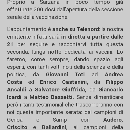
Proprio a Sarzana in poco tempo già
effettuate 300 dosi dall'apertura della sessione
serale della vaccinazione.
L'appuntamento è
anche su Telenord
: la nostra
emittente infatti sarà
in diretta a partire dalle
21
per seguire e raccontarvi tutta questa
seconda, lunga notte dedicata ai vaccini. Lo
faremo, come sempre, dando spazio agli
esperti, con tanti volti noti della scienza e della
politica, da
Giovanni Toti
ad
Andrea
Costa
ed
Enrico Castanini,
da
Filippo
Ansaldi
a
Salvatore Giuffrida,
da
Giancarlo
Icardi
a
Matteo Bassetti.
Senza dimenticare
però i tanti testimonial che trascorreranno con
noi questa importante serata: dai campioni di
Genoa e Samp con
Audero,
Criscito
e
Ballardini,
ai campioni della