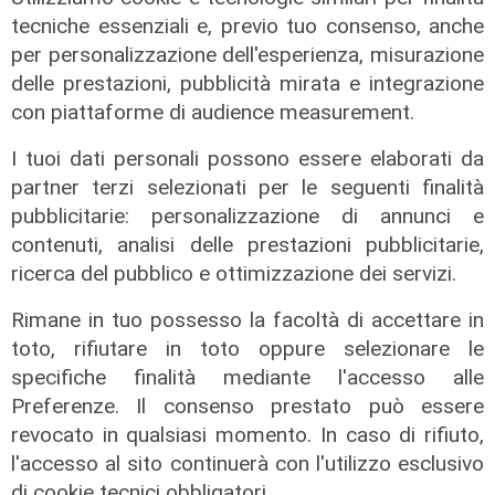
tecniche essenziali e, previo tuo consenso, anche
per personalizzazione dell'esperienza, misurazione
delle prestazioni, pubblicità mirata e integrazione
con piattaforme di audience measurement.
Mercato
I tuoi dati personali possono essere elaborati da
partner terzi selezionati per le seguenti finalità
La Sampdoria blinda Krastev: il
portiere prolunga fino al 2030
pubblicitarie: personalizzazione di annunci e
contenuti, analisi delle prestazioni pubblicitarie,
05/08/2026
di F.S.
ricerca del pubblico e ottimizzazione dei servizi.
Rimane in tuo possesso la facoltà di accettare in
toto, rifiutare in toto oppure selezionare le
specifiche finalità mediante l'accesso alle
Preferenze. Il consenso prestato può essere
revocato in qualsiasi momento. In caso di rifiuto,
l'accesso al sito continuerà con l'utilizzo esclusivo
di cookie tecnici obbligatori.