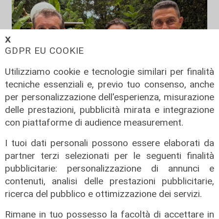
𝗫
GDPR EU COOKIE
Utilizziamo cookie e tecnologie similari per finalità
tecniche essenziali e, previo tuo consenso, anche
per personalizzazione dell'esperienza, misurazione
delle prestazioni, pubblicità mirata e integrazione
con piattaforme di audience measurement.
I tuoi dati personali possono essere elaborati da
Cambio casacca
partner terzi selezionati per le seguenti finalità
Medusei passa a Futuro Nazionale,
pubblicitarie: personalizzazione di annunci e
FdI Liguria attacca: "Volta le spalle
contenuti, analisi delle prestazioni pubblicitarie,
a chi lo ha sostenuto"
ricerca del pubblico e ottimizzazione dei servizi.
09/08/2026
Rimane in tuo possesso la facoltà di accettare in
di F.S.