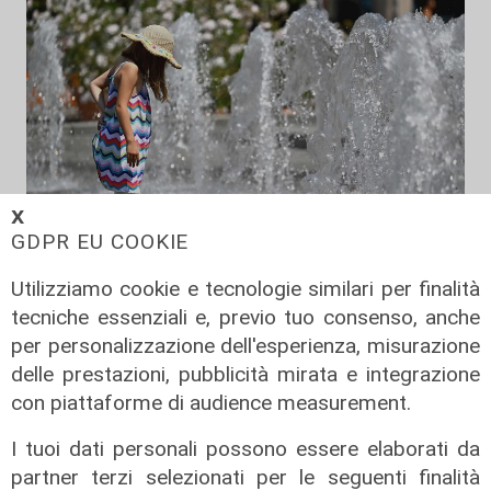
𝗫
GDPR EU COOKIE
Utilizziamo cookie e tecnologie similari per finalità
Estate torrida
tecniche essenziali e, previo tuo consenso, anche
Caldo atroce, a Genova sarà bollino
per personalizzazione dell'esperienza, misurazione
rosso fino a domenica. Ecco dove
delle prestazioni, pubblicità mirata e integrazione
trovare il fresco
con piattaforme di audience measurement.
07/08/2026
di F.S.
I tuoi dati personali possono essere elaborati da
partner terzi selezionati per le seguenti finalità