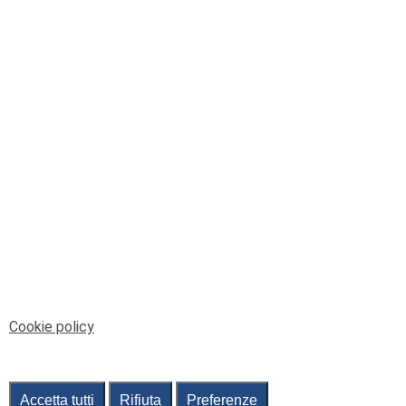
© Telenord Srl
P.IVA e CF: 00945590107 - ISC. REA - GE: 229501
Sede Legale: Via XX Settembre 41/3, 16121 GENOVA
PEC: contabilita@pec.telenord.it
Capitale sociale: 343.598,42 euro i.v.
Tutti i diritti riservati, vietata la copia anche parziale
dei contenuti
pubtelenord@telenord.it
Tel. 010 55 32 701
Informativa della privacy
|
Gestisci consenso
Cookie policy
Accetta tutti
Rifiuta
Preferenze