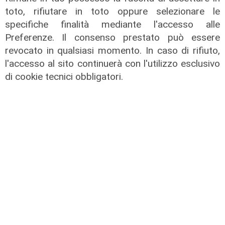
toto, rifiutare in toto oppure selezionare le
06/08/2026
specifiche finalità mediante l'accesso alle
di Redazione
Preferenze. Il consenso prestato può essere
revocato in qualsiasi momento. In caso di rifiuto,
l'accesso al sito continuerà con l'utilizzo esclusivo
di cookie tecnici obbligatori.
Le novità
Ass. Viscogliosi a Telenord: "A
Puntavagno un'area cani al posto di
Mondobimbo 2. La pizzeria verrà
abbattuta, ampia area si affaccerà
su skate park"