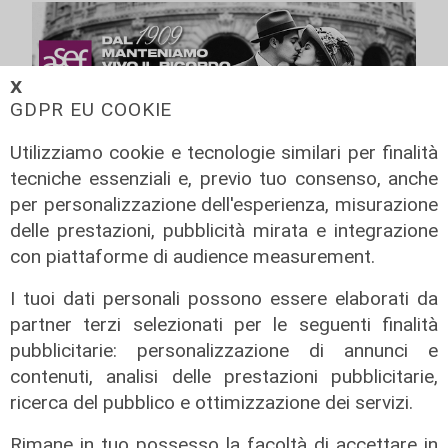
𝗫
GDPR EU COOKIE
Utilizziamo cookie e tecnologie similari per finalità
tecniche essenziali e, previo tuo consenso, anche
per personalizzazione dell'esperienza, misurazione
delle prestazioni, pubblicità mirata e integrazione
con piattaforme di audience measurement.
I tuoi dati personali possono essere elaborati da
partner terzi selezionati per le seguenti finalità
pubblicitarie: personalizzazione di annunci e
contenuti, analisi delle prestazioni pubblicitarie,
IRE, insediato il nuovo Consiglio di
ricerca del pubblico e ottimizzazione dei servizi.
Amministrazione: il presidente è
Rimane in tuo possesso la facoltà di accettare in
Giovanni Calisi