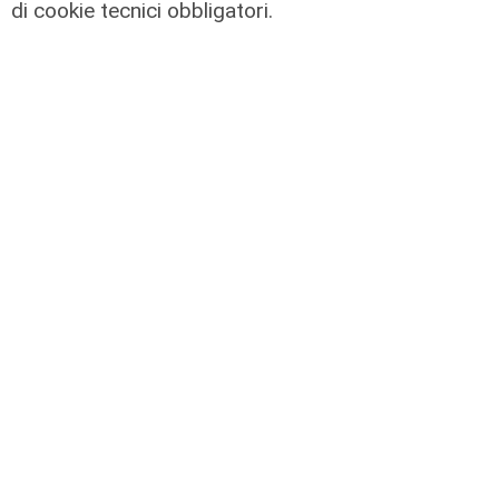
di cookie tecnici obbligatori.
Gli sviluppi
Ex Ilva: si rafforza l'ipotesi della
discesa in campo di una cordata
italiana
05/08/2026
di Claudio Baffico