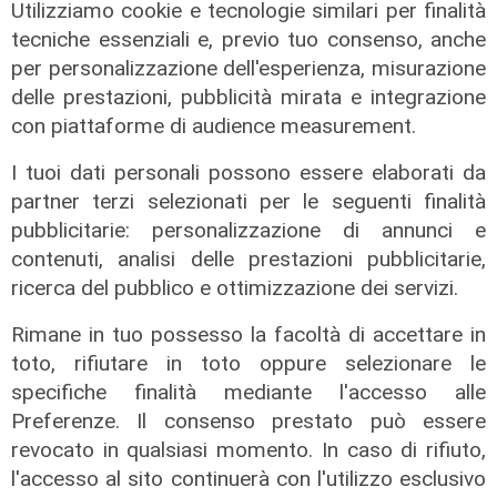
Utilizziamo cookie e tecnologie similari per finalità
tecniche essenziali e, previo tuo consenso, anche
L'impegno
per personalizzazione dell'esperienza, misurazione
Bassa Valbisagno riqualificata e
delle prestazioni, pubblicità mirata e integrazione
pulita: gli sforzi del presidente
con piattaforme di audience measurement.
Ivaldi
I tuoi dati personali possono essere elaborati da
05/08/2026
partner terzi selezionati per le seguenti finalità
pubblicitarie: personalizzazione di annunci e
contenuti, analisi delle prestazioni pubblicitarie,
ricerca del pubblico e ottimizzazione dei servizi.
Rimane in tuo possesso la facoltà di accettare in
toto, rifiutare in toto oppure selezionare le
specifiche finalità mediante l'accesso alle
Preferenze. Il consenso prestato può essere
revocato in qualsiasi momento. In caso di rifiuto,
l'accesso al sito continuerà con l'utilizzo esclusivo