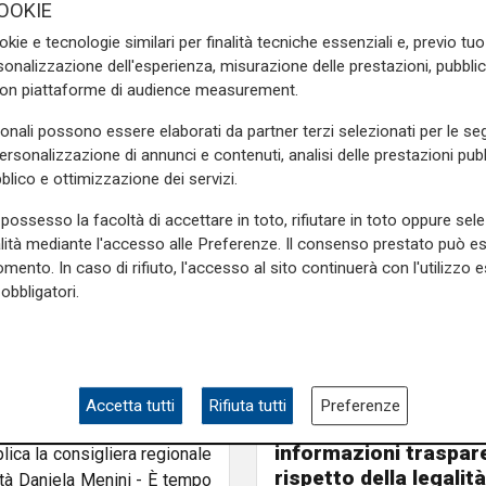
OOKIE
pettare mesi e mesi”.
okie e tecnologie similari per finalità tecniche essenziali e, previo t
o accreditato per prestazioni
onalizzazione dell'esperienza, misurazione delle prestazioni, pubblic
riabilitazione, prime visite,
con piattaforme di audience measurement.
sonali possono essere elaborati da partner terzi selezionati per le seg
a per incentivare certe
personalizzazione di annunci e contenuti, analisi delle prestazioni pubbl
e si danno soldi ai privati -
blico e ottimizzazione dei servizi.
l sistema sanitario pubblico
possesso la facoltà di accettare in toto, rifiutare in toto oppure sele
ri precisi e dettagliati la
alità mediante l'accesso alle Preferenze. Il consenso prestato può 
ca in Liguria, nonostante la
mento. In caso di rifiuto, l'accesso al sito continuerà con l'utilizzo e
tazione e competenze molto
obbligatori.
a preferenza per il sistema
itanza. Così non sapremo con
eguiti e la sanità pubblica
Il dibattito
Nuova diga, Orlando (
Accetta tutti
Rifiuta tutti
Preferenze
cittadini meritano
ti: "Pastorino comprenda che
informazioni traspare
plica la consigliera regionale
rispetto della legalità
tà Daniela Menini - È tempo