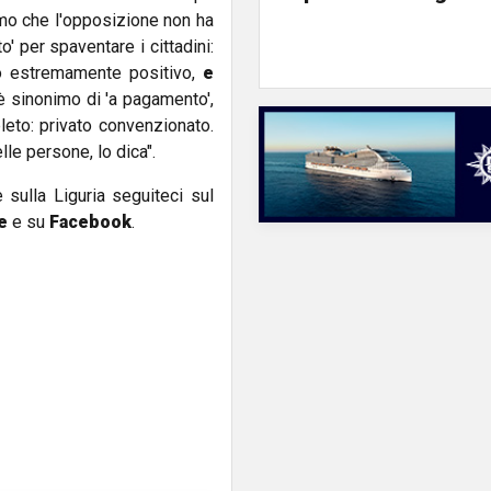
amo che l'opposizione non ha
o' per spaventare i cittadini:
to estremamente positivo,
e
 è sinonimo di 'a pagamento',
eto: privato convenzionato.
le persone, lo dica".
e sulla Liguria seguiteci sul
e
e su
Facebook
.