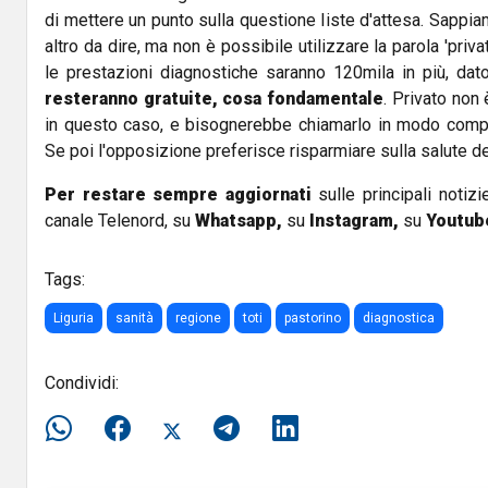
di mettere un punto sulla questione liste d'attesa. Sappi
altro da dire, ma non è possibile utilizzare la parola 'privat
le prestazioni diagnostiche saranno 120mila in più, da
resteranno gratuite, cosa fondamentale
. Privato non
in questo caso, e bisognerebbe chiamarlo in modo compl
Se poi l'opposizione preferisce risparmiare sulla salute del
Per restare sempre aggiornati
sulle principali notizi
canale Telenord, su
Whatsapp,
su
Instagram
,
su
Youtub
Tags:
Liguria
sanità
regione
toti
pastorino
diagnostica
Condividi: