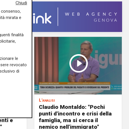
Chiudi
uo consenso,
ità mirata e
uenti finalità
icitarie,
zionare le
essere revocato
sclusivo di
L'analisi
PD): "I
Claudio Montaldo: "Pochi
punti d'incontro e crisi della
nti e
famiglia, ma si cerca il
"
nemico nell'immigrato"