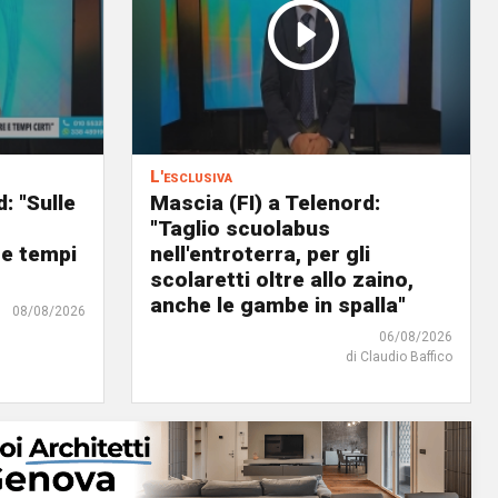
L'esclusiva
: "Sulle
Mascia (FI) a Telenord:
o
"Taglio scuolabus
 e tempi
nell'entroterra, per gli
scolaretti oltre allo zaino,
anche le gambe in spalla"
08/08/2026
06/08/2026
di Claudio Baffico