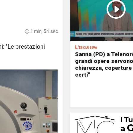
1 min, 54 sec
i: "Le prestazioni
L'esclusiva
Sanna (PD) a Telenord
grandi opere servon
chiarezza, coperture
certi"