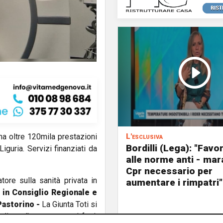
L'esclusiva
a oltre 120mila prestazioni
Bordilli (Lega): "Favo
Liguria. Servizi finanziati da
alle norme anti - mar
Cpr necessario per
ore sulla sanità privata in
aumentare i rimpatri"
 in Consiglio Regionale e
Pastorino -
La Giunta Toti si
iste d’attesa ma, nei fatti,