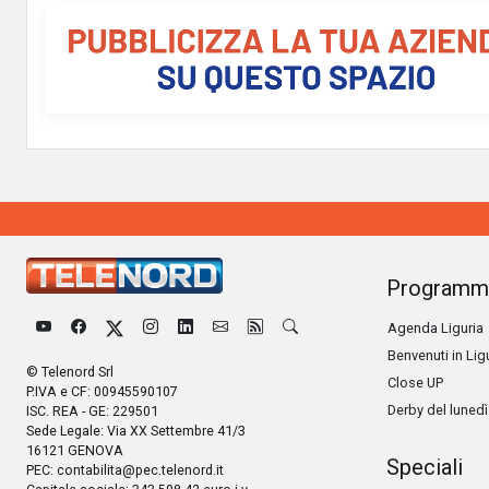
Programm
Agenda Liguria
Benvenuti in Lig
© Telenord Srl
Close UP
P.IVA e CF: 00945590107
Derby del lunedì
ISC. REA - GE: 229501
Sede Legale: Via XX Settembre 41/3
16121 GENOVA
Speciali
PEC:
contabilita@pec.telenord.it