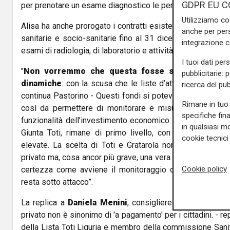
GDPR EU C
per prenotare un esame diagnostico le persone devono as
Utilizziamo co
Alisa ha anche prorogato i contratti esistenti con il privat
anche per pers
sanitarie e socio-sanitarie fino al 31 dicembre riguardanti 
integrazione 
esami di radiologia, di laboratorio e attività sociosanitarie.
I tuoi dati per
"
Non vorremmo che questa fosse solo una tattic
pubblicitarie: 
dinamiche
: con la scusa che le liste d’attesa sono lungh
ricerca del pub
continua Pastorino - Questi fondi si potevano investire su
Rimane in tuo 
così da permettere di monitorare e misurare con paramet
specifiche fin
funzionalità dell’investimento economico. La sanità pubbli
in qualsiasi mo
Giunta Toti, rimane di primo livello, con una strumen
cookie tecnici 
elevate. La scelta di Toti e Gratarola non manifesta un
privato ma, cosa ancor più grave, una vera e propria sudd
Cookie policy
certezza come avviene il monitoraggio dei risultati cons
resta sotto attacco”.
La replica a
Daniela Menini
, consigliere della lista To
privato non è sinonimo di 'a pagamento' per i cittadini. - re
della Lista Toti Liguria e membro della commissione Sani