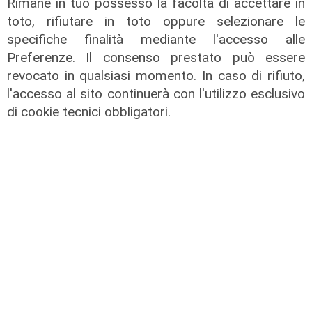
Rimane in tuo possesso la facoltà di accettare in
eventi": i CIV di Genova chiedono
toto, rifiutare in toto oppure selezionare le
più spazio nelle scelte per la città
specifiche finalità mediante l'accesso alle
06/08/2026
Preferenze. Il consenso prestato può essere
di F.S.
revocato in qualsiasi momento. In caso di rifiuto,
l'accesso al sito continuerà con l'utilizzo esclusivo
di cookie tecnici obbligatori.
Afa
Caldo in Liguria, bollino rosso anche
sabato: settimo giorno consecutivo