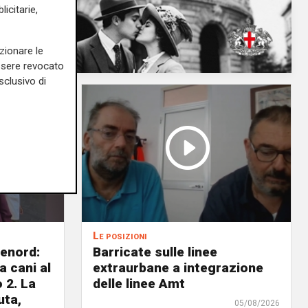
icitarie,
zionare le
essere revocato
sclusivo di
Le posizioni
lenord:
Barricate sulle linee
 cani al
extraurbane a integrazione
 2. La
delle linee Amt
uta,
05/08/2026