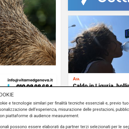
Afa
Caldo in Liguria, boll
anche sabato: settim
OOKIE
consecutivo
okie e tecnologie similari per finalità tecniche essenziali e, previo t
nghiale
attualmente previsto
onalizzazione dell'esperienza, misurazione delle prestazioni, pubblic
inistro della Transizione
con piattaforme di audience measurement.
rio alla Salute Andrea Costa
sonali possono essere elaborati da partner terzi selezionati per le seg