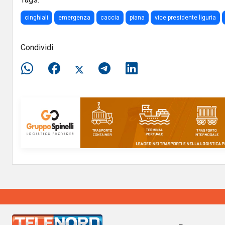
cinghiali
emergenza
caccia
piana
vice presidente liguria
Condividi: