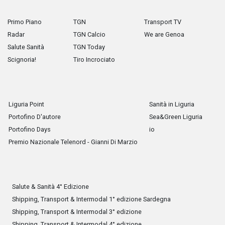
Primo Piano
TGN
Transport TV
Radar
TGN Calcio
We are Genoa
Salute Sanità
TGN Today
Scignoria!
Tiro Incrociato
Liguria Point
Sanità in Liguria
Portofino D'autore
Sea&Green Liguria
Portofino Days
io
Premio Nazionale Telenord - Gianni Di Marzio
Salute & Sanità 4° Edizione
Shipping, Transport & Intermodal 1° edizione Sardegna
Shipping, Transport & Intermodal 3° edizione
Shipping, Transport & Intermodal 4° edizione