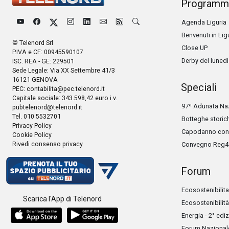
Programm
Agenda Liguria
Benvenuti in Lig
© Telenord Srl
Close UP
P.IVA e CF: 00945590107
Derby del lunedì
ISC. REA - GE: 229501
Sede Legale: Via XX Settembre 41/3
16121 GENOVA
Speciali
PEC:
contabilita@pec.telenord.it
Capitale sociale: 343.598,42 euro i.v.
97ª Adunata Naz
pubtelenord@telenord.it
Tel. 010 5532701
Botteghe storic
Privacy Policy
Capodanno con 
Cookie Policy
Rivedi consenso privacy
Convegno Reg4
Forum
Ecosostenibilita
Scarica l'App di Telenord
Ecosostenibilità
Energia - 2° edi
Forum Nazionale 