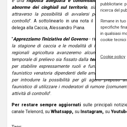
è una
risposta adeguata e condivisibile all'emergen
pubblicitarie: 
abnorme dei cinghiali sul territorio
, sia negli ambiti 
ricerca del pub
attraverso la possibilità di avvalersi perfino di operato
controllo
". A sottolinearlo in una nota il vice presiden
Rimane in tuo 
specifiche fin
delega alla Caccia, Alessandro Piana.
in qualsiasi mo
"
Apprezziamo l'iniziativa del Governo
- rimarca Piana -
c
cookie tecnici 
la stagione di caccia e le modalità di intervento. Co
regionali agricoltura avanzeremo alcuni emendamenti
Cookie policy
temporale di prelievo sia fissato dalla
terza domenica di
per stabilire espressamente ruoli e funzioni degli agen
faunistico venatoria dipendenti delle amministrazioni regi
per introdurre la possibilità per gli agenti preposti al
faunistico di utilizzare i moderatori di rumore (comunemen
attività di controllo
".
Per restare sempre aggiornati
sulle principali notizi
canale Telenord, su
Whatsapp,
su
Instagram
,
su
Youtub
Tags: