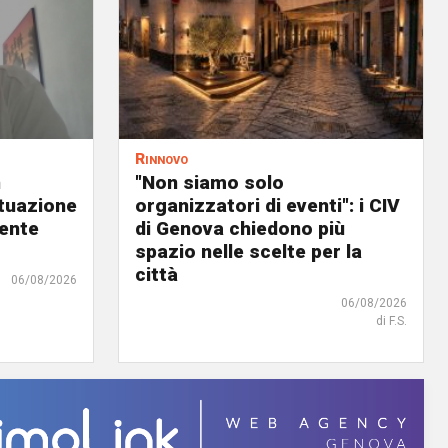
Rinnovo
n
"Non siamo solo
ituazione
organizzatori di eventi": i CIV
dente
di Genova chiedono più
spazio nelle scelte per la
città
06/08/2026
06/08/2026
di F.S.