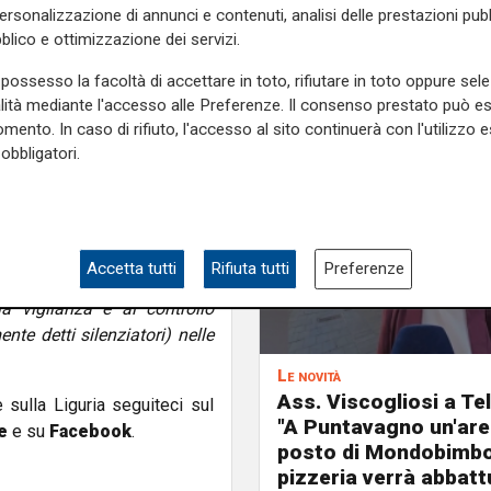
za per ridurre la presenza
personalizzazione di annunci e contenuti, analisi delle prestazioni pubbl
rurali, sia periurbani anche
blico e ottimizzazione dei servizi.
ri privati per l'attività di
te della Regione Liguria con
possesso la facoltà di accettare in toto, rifiutare in toto oppure sele
alità mediante l'accesso alle Preferenze. Il consenso prestato può 
mento. In caso di rifiuto, l'accesso al sito continuerà con l'utilizzo e
he amplia in modo sensibile
obbligatori.
me coordinamento assessori
 per prevedere che l'arco
 settembre al 15 febbraio,
ti dei servizi di vigilanza
Accetta tutti
Rifiuta tutti
Preferenze
onali oltre ai provinciali e
la vigilanza e al controllo
te detti silenziatori) nelle
Le novità
Ass. Viscogliosi a Te
e sulla Liguria seguiteci sul
"A Puntavagno un'area
e
e su
Facebook
.
posto di Mondobimbo
pizzeria verrà abbatt