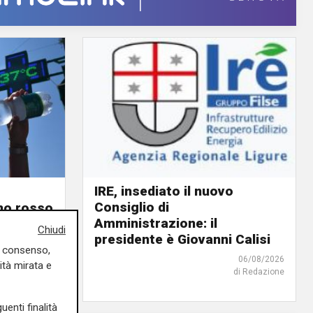
IRE, insediato il nuovo
Consiglio di
ino rosso
Amministrazione: il
o giorno
Chiudi
presidente è Giovanni Calisi
uo consenso,
06/08/2026
06/08/2026
ità mirata e
di Redazione
di F.S.
uenti finalità