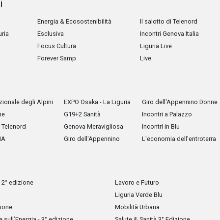
i
Energia & Ecosostenibilità
Il salotto di Telenord
uria
Esclusiva
Incontri Genova Italia
Focus Cultura
Liguria Live
Forever Samp
Live
ionale degli Alpini
EXPO Osaka - La Liguria
Giro dell'Appennino Donne
he
G19+2 Sanità
Incontri a Palazzo
Telenord
Genova Meravigliosa
Incontri in Blu
IA
Giro dell'Appennino
L'economia dell'entroterra
 2° edizione
Lavoro e Futuro
Liguria Verde Blu
zione
Mobilità Urbana
sull’Energia - 3° edizione
Salute & Sanità 3° Edizione