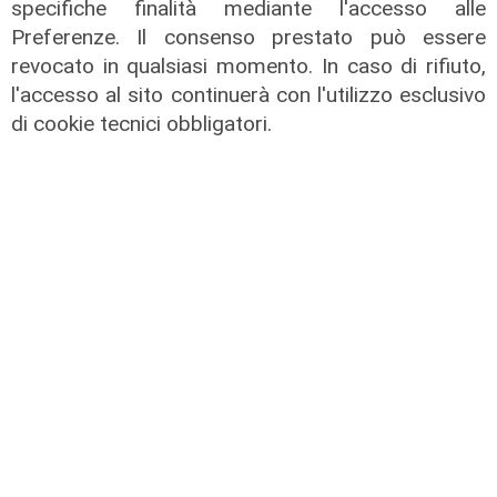
specifiche finalità mediante l'accesso alle
Preferenze. Il consenso prestato può essere
revocato in qualsiasi momento. In caso di rifiuto,
l'accesso al sito continuerà con l'utilizzo esclusivo
di cookie tecnici obbligatori.
il master
Assiterminal e ForMare il primo
Master per manager dei terminal
portuali in Italia
22/04/2026
di Redazione