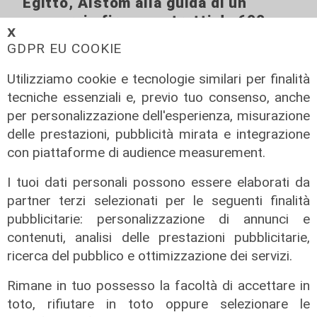
Egitto, Alstom alla guida di un
consorzio firma contratti da 690
𝗫
milioni
GDPR EU COOKIE
18/06/2026
di Redazione
Utilizziamo cookie e tecnologie similari per finalità
tecniche essenziali e, previo tuo consenso, anche
per personalizzazione dell'esperienza, misurazione
delle prestazioni, pubblicità mirata e integrazione
con piattaforme di audience measurement.
I tuoi dati personali possono essere elaborati da
partner terzi selezionati per le seguenti finalità
pubblicitarie: personalizzazione di annunci e
contenuti, analisi delle prestazioni pubblicitarie,
ricerca del pubblico e ottimizzazione dei servizi.
Rimane in tuo possesso la facoltà di accettare in
toto, rifiutare in toto oppure selezionare le