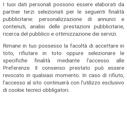
I tuoi dati personali possono essere elaborati da
partner terzi selezionati per le seguenti finalità
pubblicitarie: personalizzazione di annunci e
contenuti, analisi delle prestazioni pubblicitarie,
ricerca del pubblico e ottimizzazione dei servizi.
Rimane in tuo possesso la facoltà di accettare in
Estate torrida
toto, rifiutare in toto oppure selezionare le
specifiche finalità mediante l'accesso alle
Caldo atroce, a Genova sarà bollino
Preferenze. Il consenso prestato può essere
rosso fino a domenica. Ecco dove
revocato in qualsiasi momento. In caso di rifiuto,
trovare il fresco
l'accesso al sito continuerà con l'utilizzo esclusivo
07/08/2026
di cookie tecnici obbligatori.
di F.S.