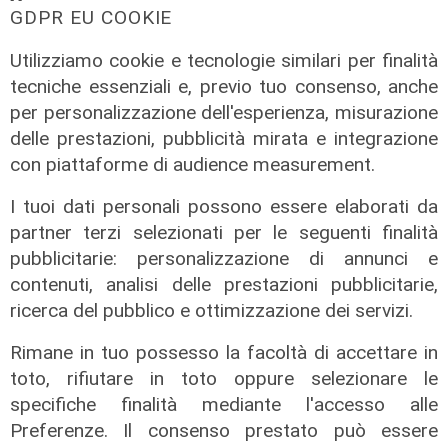
GDPR EU COOKIE
Utilizziamo cookie e tecnologie similari per finalità
tecniche essenziali e, previo tuo consenso, anche
per personalizzazione dell'esperienza, misurazione
delle prestazioni, pubblicità mirata e integrazione
con piattaforme di audience measurement.
L'analisi
I tuoi dati personali possono essere elaborati da
Claudio Montaldo: "Pochi punti
partner terzi selezionati per le seguenti finalità
d'incontro e crisi della famiglia, ma
pubblicitarie: personalizzazione di annunci e
si cerca il nemico nell'immigrato"
contenuti, analisi delle prestazioni pubblicitarie,
03/08/2026
ricerca del pubblico e ottimizzazione dei servizi.
di Redazione
Rimane in tuo possesso la facoltà di accettare in
toto, rifiutare in toto oppure selezionare le
specifiche finalità mediante l'accesso alle
Preferenze. Il consenso prestato può essere