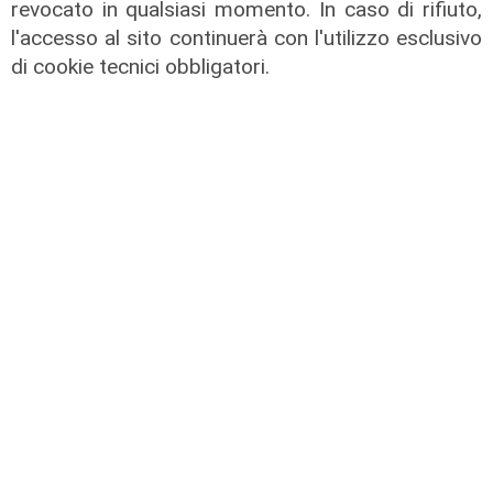
revocato in qualsiasi momento. In caso di rifiuto,
l'accesso al sito continuerà con l'utilizzo esclusivo
di cookie tecnici obbligatori.
Allarme
Carceri, escalation di aggressioni
alla polizia penitenziaria. Tristaino
(SAPPE) a Telenord: "Necessario un
provveditorato"
03/08/2026
di r.c.