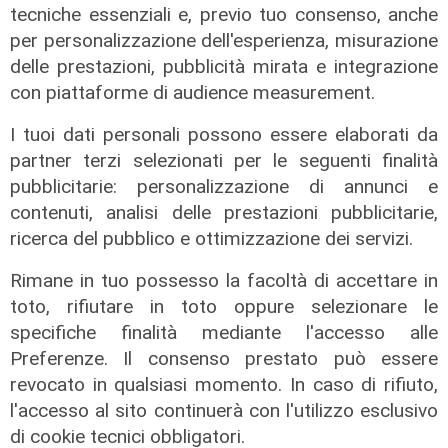
tecniche essenziali e, previo tuo consenso, anche
per personalizzazione dell'esperienza, misurazione
delle prestazioni, pubblicità mirata e integrazione
con piattaforme di audience measurement.
I tuoi dati personali possono essere elaborati da
partner terzi selezionati per le seguenti finalità
pubblicitarie: personalizzazione di annunci e
contenuti, analisi delle prestazioni pubblicitarie,
Novità
ricerca del pubblico e ottimizzazione dei servizi.
Dimissioni in 24 ore dopo intervento
ad anca e ginocchia, via libera
Rimane in tuo possesso la facoltà di accettare in
all'ospedale San Martino
toto, rifiutare in toto oppure selezionare le
05/08/2026
specifiche finalità mediante l'accesso alle
di r.c.
Preferenze. Il consenso prestato può essere
revocato in qualsiasi momento. In caso di rifiuto,
l'accesso al sito continuerà con l'utilizzo esclusivo
di cookie tecnici obbligatori.