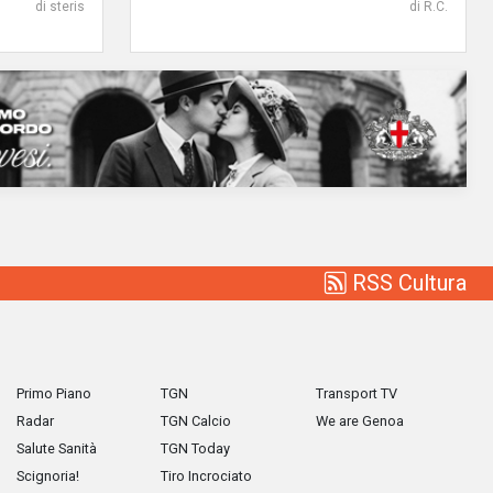
di steris
di R.C.
RSS Cultura
Primo Piano
TGN
Transport TV
Radar
TGN Calcio
We are Genoa
Salute Sanità
TGN Today
Scignoria!
Tiro Incrociato