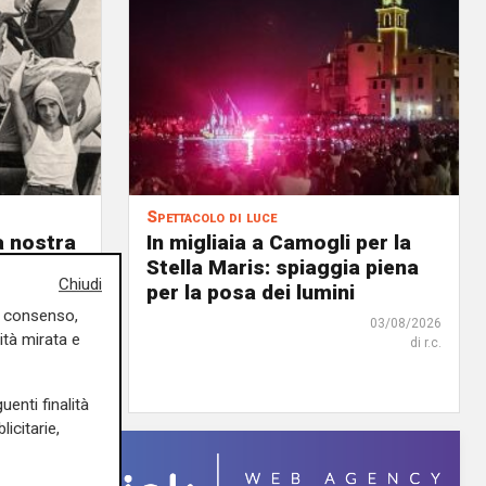
Spettacolo di luce
a nostra
In migliaia a Camogli per la
o al 31
Stella Maris: spiaggia piena
Chiudi
li 80
per la posa dei lumini
uo consenso,
03/08/2026
ità mirata e
di r.c.
03/08/2026
di F.S.
uenti finalità
icitarie,