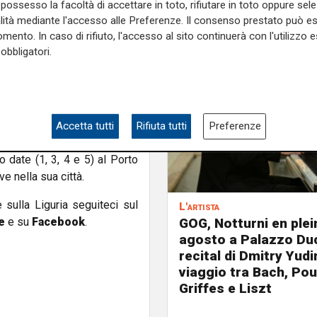
rno di una relazione. Grazie
possesso la facoltà di accettare in toto, rifiutare in toto oppure sele
risultato è un brano carico di
alità mediante l'accesso alle Preferenze. Il consenso prestato può 
artista.
mento. In caso di rifiuto, l'accesso al sito continuerà con l'utilizzo e
obbligatori.
resh come uno degli artisti
ne di Mediterraneo e le date
iverà anche in Europa: per la
io Continente: il 12 aprile a
Accetta tutti
Rifiuta tutti
Preferenze
 date (1, 3, 4 e 5) al Porto
ve nella sua città.
e sulla Liguria seguiteci sul
L'artista
e
e su
Facebook
.
GOG, Notturni en plein 
agosto a Palazzo Duc
recital di Dmitry Yudi
viaggio tra Bach, Pou
Griffes e Liszt