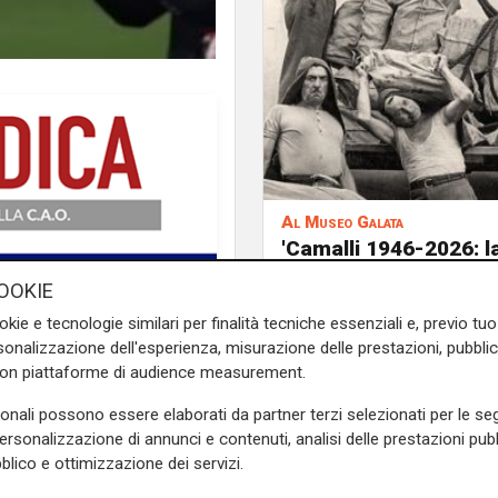
Al Museo Galata
'Camalli 1946-2026: l
storia': prorogata fin
OOKIE
agosto la mostra sug
anni della CULMV
okie e tecnologie similari per finalità tecniche essenziali e, previo t
l nuovo singolo di Bresh, che
onalizzazione dell'esperienza, misurazione delle prestazioni, pubblic
con piattaforme di audience measurement.
ta lo scorso anno dell'album
sonali possono essere elaborati da partner terzi selezionati per le seg
personalizzazione di annunci e contenuti, analisi delle prestazioni pubbl
rizzato da un iniziale giro di
blico e ottimizzazione dei servizi.
 e dipinge senza filtri le