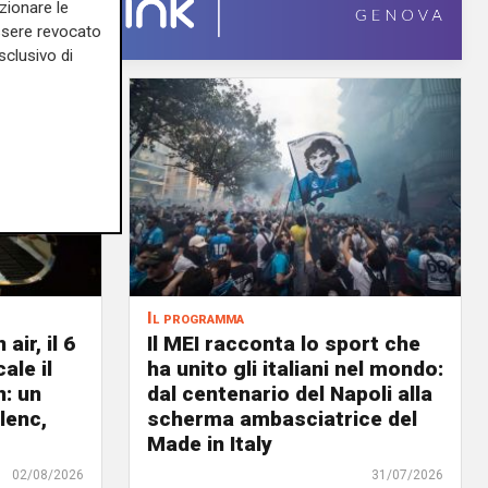
zionare le
essere revocato
sclusivo di
Il programma
air, il 6
Il MEI racconta lo sport che
ale il
ha unito gli italiani nel mondo:
n: un
dal centenario del Napoli alla
lenc,
scherma ambasciatrice del
Made in Italy
02/08/2026
31/07/2026