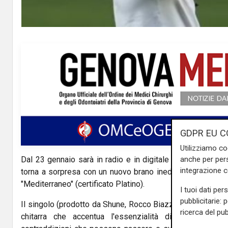
GDPR EU C
Utilizziamo co
Dal 23 gennaio sarà in radio e in digitale "Introvabile", i
anche per pers
integrazione 
torna a sorpresa con un nuovo brano inedito, dopo l'usci
"Mediterraneo" (certificato Platino).
I tuoi dati per
pubblicitarie: 
Il singolo (prodotto da Shune, Rocco Biazzi, Juli) è caratte
ricerca del pub
chitarra che accentua l'essenzialità di "Introvabile"