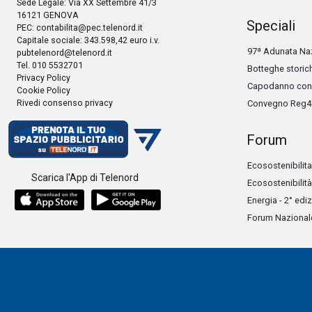
Sede Legale: Via XX Settembre 41/3
16121 GENOVA
Speciali
PEC:
contabilita@pec.telenord.it
Capitale sociale: 343.598,42 euro i.v.
97ª Adunata Naz
pubtelenord@telenord.it
Tel. 010 5532701
Botteghe storic
Privacy Policy
Capodanno con 
Cookie Policy
Rivedi consenso privacy
Convegno Reg4
Forum
Ecosostenibilita
Scarica l'App di Telenord
Ecosostenibilità
Energia - 2° edi
Forum Nazionale 