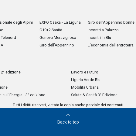
ionale degli Alpini
EXPO Osaka - La Liguria
Giro dell'Appennino Donne
he
G19+2 Sanità
Incontri a Palazzo
Telenord
Genova Meravigliosa
Incontri in Blu
IA
Giro dell'Appennino
L'economia dell'entroterra
 2° edizione
Lavoro e Futuro
Liguria Verde Blu
zione
Mobilità Urbana
sull’Energia - 3° edizione
Salute & Sanità 3° Edizione
Tutti i diritti riservati, vietata la copia anche parziale dei contenuti
Back to top