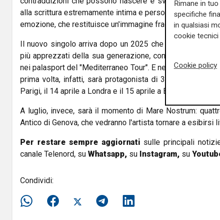
contraddizioni che possono nascere e svilupparsi all'inte
Rimane in tuo 
alla scrittura estremamente intima e personale di Bresh, il 
specifiche fin
emozione, che restituisce un'immagine fragile e umana dell'
in qualsiasi mo
cookie tecnici 
Il nuovo singolo arriva dopo un 2025 che ha consacrato B
più apprezzati della sua generazione, con la pubblicazio
Cookie policy
nei palasport del "Mediterraneo Tour". E nel 2026 Bresh arr
prima volta, infatti, sarà protagonista di 3 date nel Vecch
Parigi, il 14 aprile a Londra e il 15 aprile a Barcellona.
A luglio, invece, sarà il momento di Mare Nostrum: quattro
Antico di Genova, che vedranno l'artista tornare a esibirsi li
Per restare sempre aggiornati
sulle principali notizi
canale Telenord, su
Whatsapp,
su
Instagram
,
su
Youtub
Condividi: