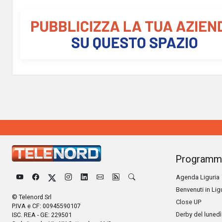
Programm
Agenda Liguria
Benvenuti in Lig
© Telenord Srl
Close UP
P.IVA e CF: 00945590107
Derby del lunedì
ISC. REA - GE: 229501