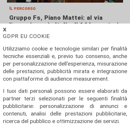
Il percorso
Gruppo Fs, Piano Mattei: al via
l'esperienza in Italia di 14 lavoratori
𝗫
tunisini
GDPR EU COOKIE
21/07/2026
di Redazione
Utilizziamo cookie e tecnologie similari per finalità
tecniche essenziali e, previo tuo consenso, anche
per personalizzazione dell'esperienza, misurazione
delle prestazioni, pubblicità mirata e integrazione
con piattaforme di audience measurement.
I tuoi dati personali possono essere elaborati da
partner terzi selezionati per le seguenti finalità
pubblicitarie: personalizzazione di annunci e
contenuti, analisi delle prestazioni pubblicitarie,
ricerca del pubblico e ottimizzazione dei servizi.
Il progetto