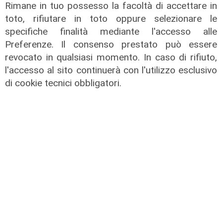
Rimane in tuo possesso la facoltà di accettare in
Egitto, Alstom alla guida di un
consorzio firma contratti da 690
toto, rifiutare in toto oppure selezionare le
milioni
specifiche finalità mediante l'accesso alle
Preferenze. Il consenso prestato può essere
18/06/2026
di Redazione
revocato in qualsiasi momento. In caso di rifiuto,
l'accesso al sito continuerà con l'utilizzo esclusivo
di cookie tecnici obbligatori.