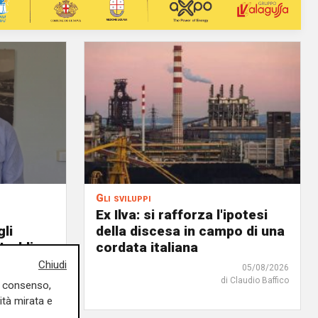
Gli sviluppi
Ex Ilva: si rafforza l'ipotesi
gli
della discesa in campo di una
Ivaldi
cordata italiana
Chiudi
05/08/2026
05/08/2026
di Claudio Baffico
uo consenso,
ità mirata e