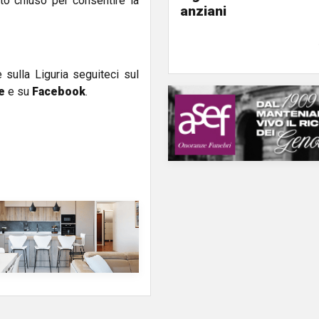
sto chiuso per consentire la
anziani
e sulla Liguria seguiteci sul
e
e su
Facebook
.