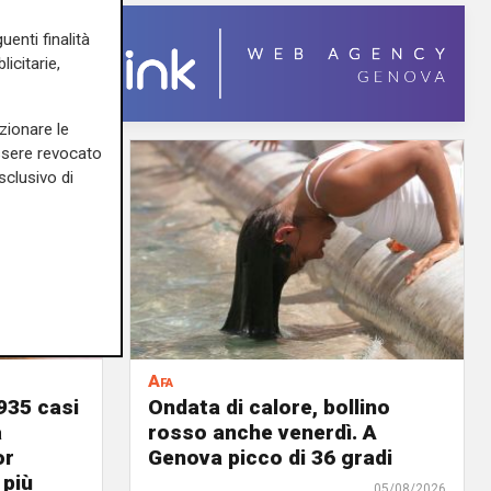
uenti finalità
icitarie,
zionare le
essere revocato
sclusivo di
Afa
935 casi
Ondata di calore, bollino
a
rosso anche venerdì. A
or
Genova picco di 36 gradi
 più
05/08/2026