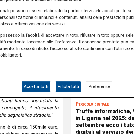
sonali possono essere elaborati da partner terzi selezionati per le seg
personalizzazione di annunci e contenuti, analisi delle prestazioni pubbl
blico e ottimizzazione dei servizi.
ella di collegamento tra
 si è tenuta l'inaugurazione
possesso la facoltà di accettare in toto, rifiutare in toto oppure sele
a'ssessore ai lavori pubblici
alità mediante l'accesso alle Preferenze. Il consenso prestato può 
eta della pista ciclabile è
mento. In caso di rifiuto, l'accesso al sito continuerà con l'utilizzo e
obbligatori.
rada è stata molto ampliata
fre una valida alternativa per
sitare dagli snodi di Porto
 Via Antica della Giustizia.
Accetta tutti
Rifiuta tutti
Preferenze
mergenza, utile in caso di
fettuati hanno riguardato la
Pericolo digitale
carreggiata, il rifacimento
Truffe informatiche, 
della segnaletica stradale."
in Liguria nel 2025: d
settembre ecco i tut
ne è di circa 150mila euro,
digitali al servizio dei