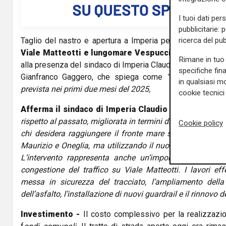
I tuoi dati per
pubblicitarie: 
ricerca del pub
Taglio del nastro e apertura a Imperia per
la nuova bret
Viale Matteotti e lungomare Vespucci.
Questa mattina
Rimane in tuo 
alla presenza del sindaco di Imperia Claudio Scajola e dell
specifiche fin
Gianfranco Gaggero, che spiega come
"l'apertura compl
in qualsiasi mo
prevista nei primi due mesi del 2025,
cookie tecnici 
Afferma il sindaco di Imperia Claudio Scajola:
"La st
rispetto al passato, migliorata in termini di sicurezza e of
Cookie policy
chi desidera raggiungere il fronte mare senza dover tran
Maurizio e Oneglia, ma utilizzando il nuovo sottopasso di
L’intervento rappresenta anche un’importante via di e
congestione del traffico su Viale Matteotti. I lavori ef
messa in sicurezza del tracciato, l’ampliamento della 
dell’asfalto, l’installazione di nuovi guardrail e il rinnovo 
Investimento -
Il costo complessivo per la realizzazio