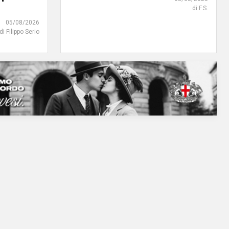
di F.S.
05/08/2026
di Filippo Serio