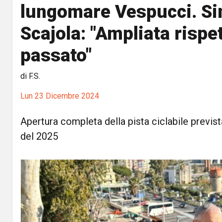
lungomare Vespucci. S
Scajola: "Ampliata rispet
passato"
di F.S.
Lun 23 Dicembre 2024
Apertura completa della pista ciclabile previs
del 2025