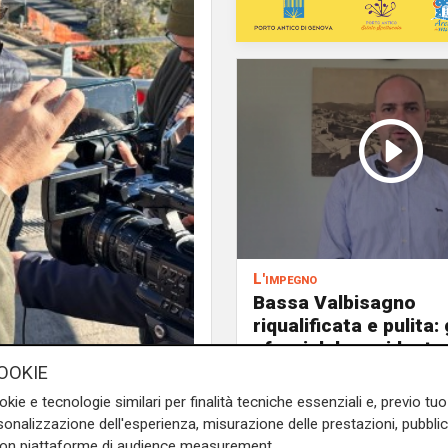
L'impegno
Bassa Valbisagno
riqualificata e pulita: 
sforzi del presidente 
OOKIE
okie e tecnologie similari per finalità tecniche essenziali e, previo t
onalizzazione dell'esperienza, misurazione delle prestazioni, pubblic
con piattaforme di audience measurement.