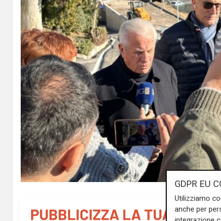
GDPR EU C
Utilizziamo co
anche per pers
integrazione 