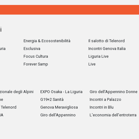
i
Energia & Ecosostenibilità
Il salotto di Telenord
uria
Esclusiva
Incontri Genova Italia
Focus Cultura
Liguria Live
Forever Samp
Live
ionale degli Alpini
EXPO Osaka - La Liguria
Giro dell'Appennino Donne
he
G19+2 Sanità
Incontri a Palazzo
Telenord
Genova Meravigliosa
Incontri in Blu
IA
Giro dell'Appennino
L'economia dell'entroterra