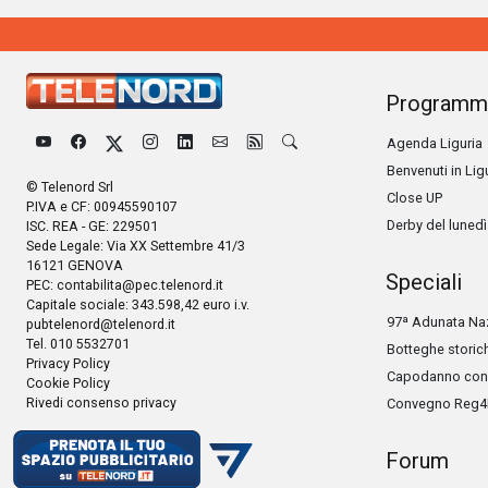
Programm
Agenda Liguria
Benvenuti in Lig
© Telenord Srl
Close UP
P.IVA e CF: 00945590107
Derby del lunedì
ISC. REA - GE: 229501
Sede Legale: Via XX Settembre 41/3
16121 GENOVA
Speciali
PEC:
contabilita@pec.telenord.it
Capitale sociale: 343.598,42 euro i.v.
97ª Adunata Naz
pubtelenord@telenord.it
Tel. 010 5532701
Botteghe storic
Privacy Policy
Capodanno con 
Cookie Policy
Rivedi consenso privacy
Convegno Reg4
Forum