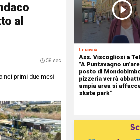
indaco
to al
Le novità
Ass. Viscogliosi a Te
58 sec
"A Puntavagno un'area
posto di Mondobimbo
ta nei primi due mesi
pizzeria verrà abbatt
ampia area si affacc
skate park"