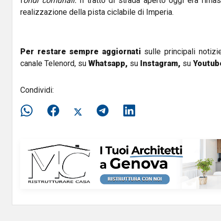
f
ondi comunali.
Il tratto di strada aperto oggi era rima
realizzazione della pista ciclabile di Imperia.
Per restare sempre aggiornati
sulle principali notizi
canale Telenord, su
Whatsapp,
su
Instagram
,
su
Youtub
Condividi: