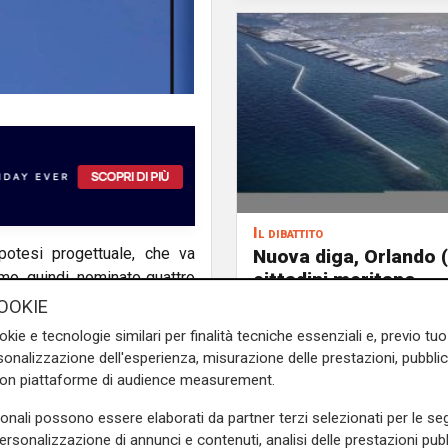
Il dibattito
ipotesi progettuale, che va
Nuova diga, Orlando (
cittadini meritano
mo, quindi, nominato quattro
informazioni traspare
ti, in modo che ciascuna
OOKIE
rispetto della legalità
presentando le osservazioni
okie e tecnologie similari per finalità tecniche essenziali e, previo t
rocuri un danno alle falde
onalizzazione dell'esperienza, misurazione delle prestazioni, pubblic
 rocciose. La necessità è di
con piattaforme di audience measurement.
sonali possono essere elaborati da partner terzi selezionati per le seg
laudio Scajola
ieri sera a
personalizzazione di annunci e contenuti, analisi delle prestazioni pubbl