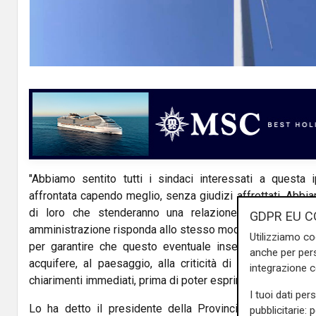
"Abbiamo sentito tutti i sindaci interessati a questa 
affrontata capendo meglio, senza giudizi affrettati. Abbia
di loro che stenderanno una relazione comune a tut
GDPR EU C
amministrazione risponda allo stesso modo al ministero, 
Utilizziamo co
per garantire che questo eventuale insediamento non p
anche per pers
acquifere, al paesaggio, alla criticità di alcune pareti
integrazione 
chiarimenti immediati, prima di poter esprimere un parere".
I tuoi dati per
Lo ha detto il presidente della Provincia di Imperia
C
pubblicitarie: 