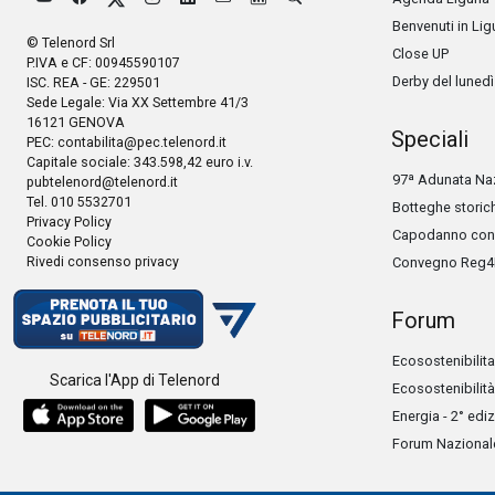
Benvenuti in Lig
© Telenord Srl
Close UP
P.IVA e CF: 00945590107
Derby del lunedì
ISC. REA - GE: 229501
Sede Legale: Via XX Settembre 41/3
16121 GENOVA
Speciali
PEC:
contabilita@pec.telenord.it
Capitale sociale: 343.598,42 euro i.v.
97ª Adunata Naz
pubtelenord@telenord.it
Tel. 010 5532701
Botteghe storic
Privacy Policy
Capodanno con 
Cookie Policy
Rivedi consenso privacy
Convegno Reg4
Forum
Ecosostenibilita
Scarica l'App di Telenord
Ecosostenibilità
Energia - 2° edi
Forum Nazionale 