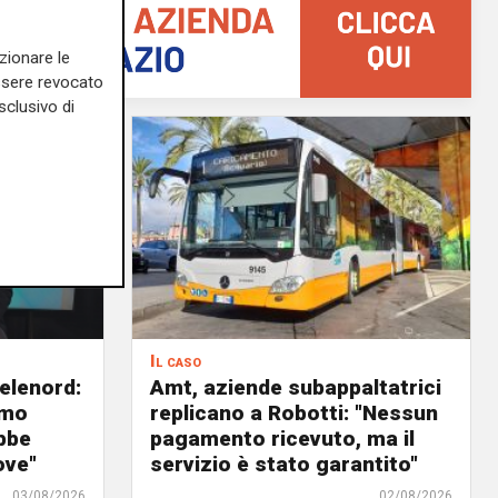
zionare le
essere revocato
sclusivo di
Il caso
elenord:
Amt, aziende subappaltatrici
amo
replicano a Robotti: "Nessun
bbe
pagamento ricevuto, ma il
ove"
servizio è stato garantito"
03/08/2026
02/08/2026