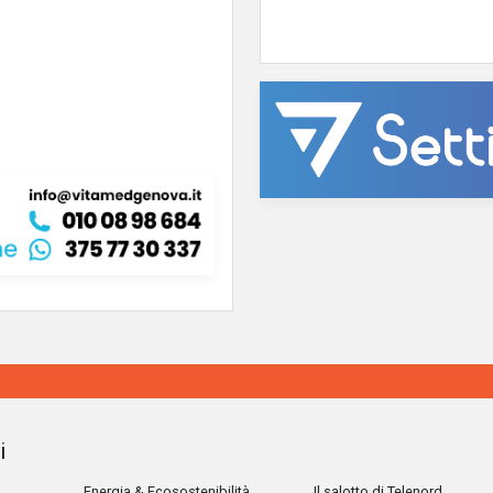
i
Energia & Ecosostenibilità
Il salotto di Telenord