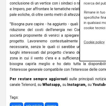
conclusione di un vertice con i sindaci o rappresentanti de
ricerca del pub
e Impero, per affrontare le tematiche relative al progetto c
Rimane in tuo 
pale eoliche, di oltre cento metri di altezza, nell'entroterra 
specifiche fin
in qualsiasi mo
"Bisogna pure capire - ha aggiunto - quali sono i vantaggi
cookie tecnici 
riduzione del costi dell'energia nei Comuni interessati
società proponente di venirci a spiegare in maniera dettag
progetto. Lavoreremo contestualmente con il minist
Cookie policy
necessarie, senza le quali ci sarebbe un parere contrar
luoghi interessati dal progetto c'erano dei rilevatori di
zona in cui il vento c'era e a sufficienza - ha concluso
bisogna capirla meglio e ho dato tutta la disponibil
l'interesse generale compatibile con l'interesse delle comu
Per restare sempre aggiornati
sulle principali notizi
canale Telenord, su
Whatsapp,
su
Instagram
,
su
Youtub
Tags:
scajola
pale eoliche
imperia