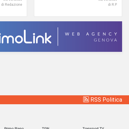
di Redazione
di R.P.
RSS Politica
Primo Piano
TGN
Transport TV