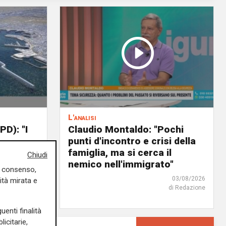
L'analisi
PD): "I
Claudio Montaldo: "Pochi
punti d'incontro e crisi della
nti e
famiglia, ma si cerca il
Chiudi
"
nemico nell'immigrato"
uo consenso,
04/08/2026
03/08/2026
ità mirata e
di Redazione
di Redazione
uenti finalità
icitarie,