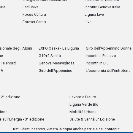
uria
Esclusiva
Incontri Genova Italia
Focus Cultura
Liguria Live
Forever Samp
Live
ionale degli Alpini
EXPO Osaka - La Liguria
Giro dell'Appennino Donne
he
G19+2 Sanità
Incontri a Palazzo
Telenord
Genova Meravigliosa
Incontri in Blu
IA
Giro dell'Appennino
L'economia dell'entroterra
 2° edizione
Lavoro e Futuro
Liguria Verde Blu
zione
Mobilità Urbana
sull’Energia - 3° edizione
Salute & Sanità 3° Edizione
Tutti i diritti riservati, vietata la copia anche parziale dei contenuti