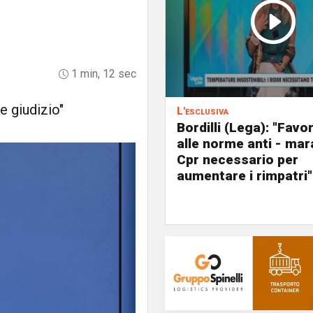
1 min, 12 sec
e giudizio"
L'esclusiva
Bordilli (Lega): "Favo
alle norme anti - mar
Cpr necessario per
aumentare i rimpatri"