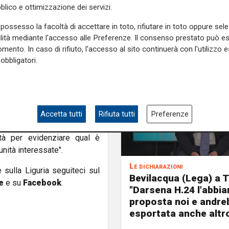
i Comuni delle valli Arroscia
blico e ottimizzazione dei servizi.
he prevede l'installazione di
possesso la facoltà di accettare in toto, rifiutare in toto oppure sele
di Imperia.
alità mediante l'accesso alle Preferenze. Il consenso prestato può 
mento. In caso di rifiuto, l'accesso al sito continuerà con l'utilizzo e
 sul piano economico e sulla
obbligatori.
. Chiederemo, inoltre, alla
liata, e più chiara, tutto il
ero per ottenere garanzie
io". "Da due anni su questi
 vento per valutare se fosse
Accetta tutti
Rifiuta tutti
Preferenze
 Scajola -. E' una proposta,
ità per evidenziare qual è
nità interessate".
Le dichiarazioni
e sulla Liguria seguiteci sul
Bevilacqua (Lega) a T
e
e su
Facebook
.
"Darsena H.24 l'abbi
proposta noi e andre
esportata anche altr