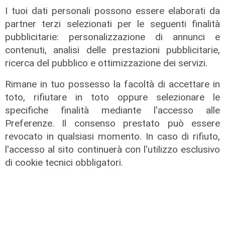
I tuoi dati personali possono essere elaborati da
partner terzi selezionati per le seguenti finalità
pubblicitarie: personalizzazione di annunci e
contenuti, analisi delle prestazioni pubblicitarie,
I dati
ricerca del pubblico e ottimizzazione dei servizi.
Coronavirus, oggi i casi in Liguria
sono 153
Rimane in tuo possesso la facoltà di accettare in
toto, rifiutare in toto oppure selezionare le
21/08/2021
specifiche finalità mediante l'accesso alle
Preferenze. Il consenso prestato può essere
revocato in qualsiasi momento. In caso di rifiuto,
l'accesso al sito continuerà con l'utilizzo esclusivo
di cookie tecnici obbligatori.