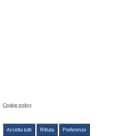
© Telenord Srl
P.IVA e CF: 00945590107 - ISC. REA - GE: 229501
Sede Legale: Via XX Settembre 41/3, 16121 GENOVA
PEC: contabilita@pec.telenord.it
Capitale sociale: 343.598,42 euro i.v.
Tutti i diritti riservati, vietata la copia anche parziale
dei contenuti
pubtelenord@telenord.it
Tel. 010 55 32 701
Informativa della privacy
|
Gestisci consenso
Cookie policy
Accetta tutti
Rifiuta
Preferenze