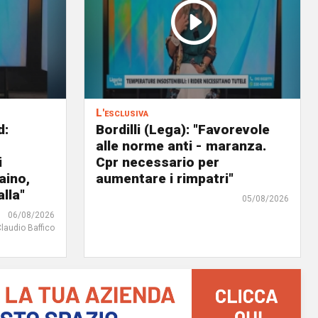
L'esclusiva
d:
Bordilli (Lega): "Favorevole
alle norme anti - maranza.
i
Cpr necessario per
aino,
aumentare i rimpatri"
lla"
05/08/2026
06/08/2026
Claudio Baffico