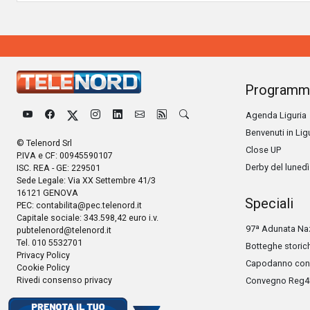
Programm
Agenda Liguria
Benvenuti in Lig
© Telenord Srl
Close UP
P.IVA e CF: 00945590107
Derby del lunedì
ISC. REA - GE: 229501
Sede Legale: Via XX Settembre 41/3
16121 GENOVA
Speciali
PEC:
contabilita@pec.telenord.it
Capitale sociale: 343.598,42 euro i.v.
97ª Adunata Naz
pubtelenord@telenord.it
Tel. 010 5532701
Botteghe storic
Privacy Policy
Capodanno con 
Cookie Policy
Rivedi consenso privacy
Convegno Reg4