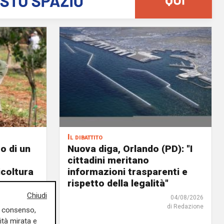
Il dibattito
o di un
Nuova diga, Orlando (PD): "I
cittadini meritano
icoltura
informazioni trasparenti e
rispetto della legalità"
04/08/2026
Chiudi
di Redazione
04/08/2026
di Redazione
uo consenso,
ità mirata e