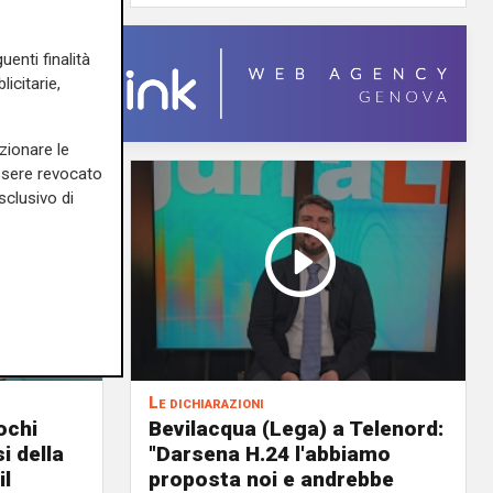
uenti finalità
icitarie,
zionare le
essere revocato
sclusivo di
Le dichiarazioni
ochi
Bevilacqua (Lega) a Telenord:
i della
"Darsena H.24 l'abbiamo
il
proposta noi e andrebbe