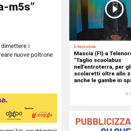
ra-m5s”
 dimettere i
L'esclusiva
Mascia (FI) a Telenor
creare nuove poltrone
"Taglio scuolabus
nell'entroterra, per gl
scolaretti oltre allo z
anche le gambe in spa
di 
 Giovanni Toti, non abbandona