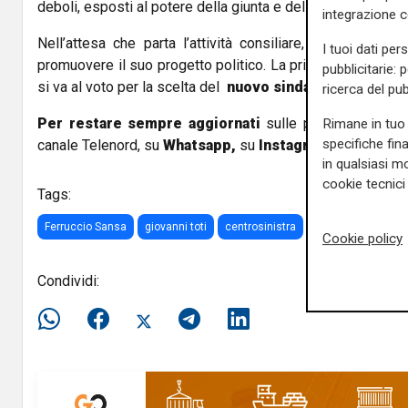
deboli, esposti al potere della giunta e del presidente”.
integrazione 
Nell’attesa che parta l’attività consiliare, Sansa ha iniz
I tuoi dati per
promuovere il suo progetto politico. La prima tappa è
Sav
pubblicitarie: 
si va al voto per la scelta del
nuovo sindaco
ed il rinnov
ricerca del pub
Per restare sempre aggiornati
sulle principali notizi
Rimane in tuo 
specifiche fin
canale Telenord, su
Whatsapp,
su
Instagram
,
su
Youtub
in qualsiasi mo
cookie tecnici 
Tags:
Ferruccio Sansa
giovanni toti
centrosinistra
movimento 5 Stell
Cookie policy
Condividi: