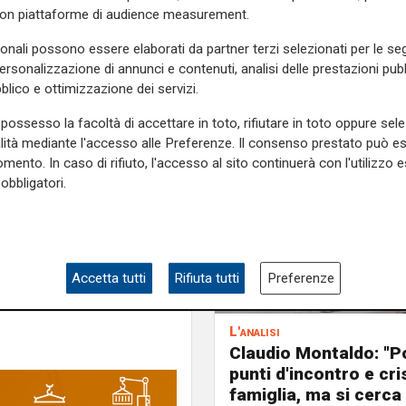
con piattaforme di audience measurement.
iato a girare la Liguria ,per
sonali possono essere elaborati da partner terzi selezionati per le seg
ona,
dove tra qualche mese
personalizzazione di annunci e contenuti, analisi delle prestazioni pubbl
o del consiglio comunale.
blico e ottimizzazione dei servizi.
e sulla Liguria seguiteci sul
possesso la facoltà di accettare in toto, rifiutare in toto oppure sele
alità mediante l'accesso alle Preferenze. Il consenso prestato può 
e
e su
Facebook
.
mento. In caso di rifiuto, l'accesso al sito continuerà con l'utilizzo e
obbligatori.
e
Liguria
consiglio regionale
Accetta tutti
Rifiuta tutti
Preferenze
L'analisi
Claudio Montaldo: "P
punti d'incontro e cris
famiglia, ma si cerca 