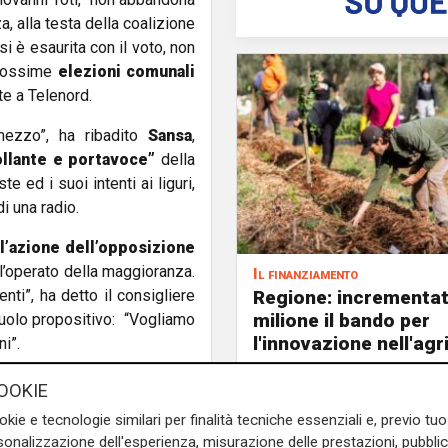
a, alla testa della coalizione
si è esaurita con il voto, non
prossime
elezioni comunali
te a Telenord.
ezzo”, ha ribadito
Sansa
,
llante e portavoce”
della
e ed i suoi intenti ai liguri,
i una radio.
l’azione dell’opposizione
l’operato della maggioranza.
Il finanziamento
Regione: incrementat
ti”, ha detto il consigliere
milione il bando per
ruolo propositivo: “Vogliamo
l'innovazione nell'agr
i”.
 Toti: “Sbagliato chiedere le
OOKIE
ori:
questo significa creare
okie e tecnologie similari per finalità tecniche essenziali e, previo t
oltre gli assessori sono più
onalizzazione dell'esperienza, misurazione delle prestazioni, pubblic