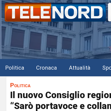
Politica
Cronaca
Attualità
Spo
Politica
Il nuovo Consiglio regio
“Sarò portavoce e collan