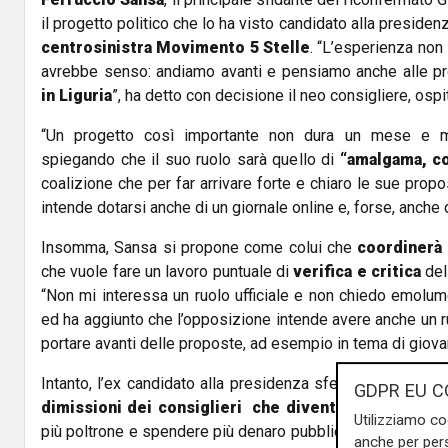
il progetto politico che lo ha visto candidato alla presidenz
centrosinistra Movimento 5 Stelle
. “L’esperienza non 
avrebbe senso: andiamo avanti e pensiamo anche alle 
in Liguria
”, ha detto con decisione il neo consigliere, ospi
“Un progetto così importante non dura un mese e m
spiegando che il suo ruolo sarà quello di
“amalgama, co
coalizione che per far arrivare forte e chiaro le sue propost
intende dotarsi anche di un giornale online e, forse, anche d
Insomma, Sansa si propone come colui che
coordinerà 
che vuole fare un lavoro puntuale di
verifica e critica
del
“Non mi interessa un ruolo ufficiale e non chiedo emolumen
ed ha aggiunto che l’opposizione intende avere anche un 
portare avanti delle proposte, ad esempio in tema di giovan
Intanto, l’ex candidato alla presidenza sferra un attacco a
GDPR EU C
dimissioni dei consiglieri che diventeranno assess
Utilizziamo co
più poltrone e spendere più denaro pubblico- ha detto – In
anche per pers