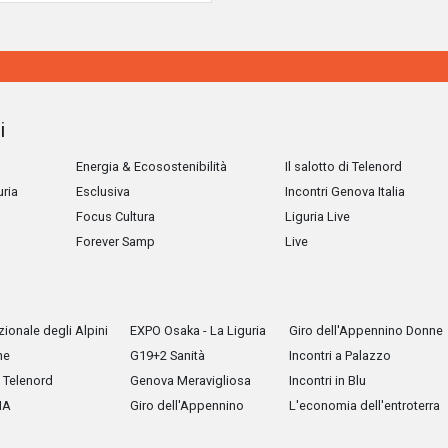
i
Energia & Ecosostenibilità
Il salotto di Telenord
uria
Esclusiva
Incontri Genova Italia
Focus Cultura
Liguria Live
Forever Samp
Live
ionale degli Alpini
EXPO Osaka - La Liguria
Giro dell'Appennino Donne
he
G19+2 Sanità
Incontri a Palazzo
Telenord
Genova Meravigliosa
Incontri in Blu
IA
Giro dell'Appennino
L'economia dell'entroterra