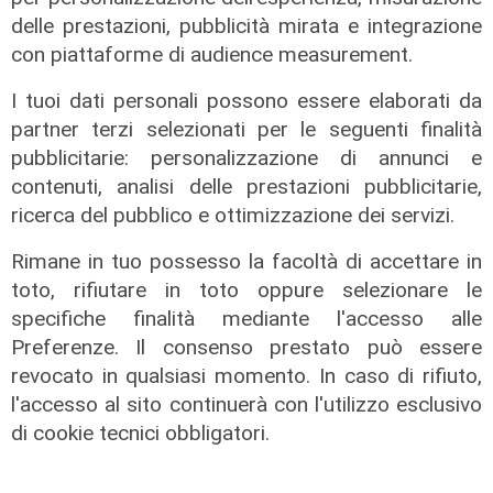
delle prestazioni, pubblicità mirata e integrazione
con piattaforme di audience measurement.
I tuoi dati personali possono essere elaborati da
partner terzi selezionati per le seguenti finalità
Afa
pubblicitarie: personalizzazione di annunci e
Caldo in Liguria, bollino rosso anche
contenuti, analisi delle prestazioni pubblicitarie,
sabato: settimo giorno consecutivo
ricerca del pubblico e ottimizzazione dei servizi.
06/08/2026
di F.S.
Rimane in tuo possesso la facoltà di accettare in
toto, rifiutare in toto oppure selezionare le
specifiche finalità mediante l'accesso alle
Preferenze. Il consenso prestato può essere
revocato in qualsiasi momento. In caso di rifiuto,
l'accesso al sito continuerà con l'utilizzo esclusivo
di cookie tecnici obbligatori.