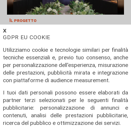
Il progetto
Egitto, Alstom alla guida di un
𝗫
consorzio firma contratti da 690
GDPR EU COOKIE
milioni
Utilizziamo cookie e tecnologie similari per finalità
18/06/2026
tecniche essenziali e, previo tuo consenso, anche
di Redazione
per personalizzazione dell'esperienza, misurazione
delle prestazioni, pubblicità mirata e integrazione
con piattaforme di audience measurement.
I tuoi dati personali possono essere elaborati da
partner terzi selezionati per le seguenti finalità
pubblicitarie: personalizzazione di annunci e
contenuti, analisi delle prestazioni pubblicitarie,
ricerca del pubblico e ottimizzazione dei servizi.