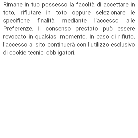
Rimane in tuo possesso la facoltà di accettare in
toto, rifiutare in toto oppure selezionare le
specifiche finalità mediante l'accesso alle
Preferenze. Il consenso prestato può essere
revocato in qualsiasi momento. In caso di rifiuto,
l'accesso al sito continuerà con l'utilizzo esclusivo
di cookie tecnici obbligatori.
il master
Assiterminal e ForMare il primo
Master per manager dei terminal
portuali in Italia
22/04/2026
di Redazione