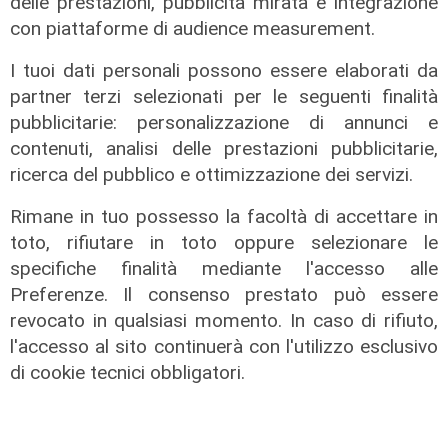
delle prestazioni, pubblicità mirata e integrazione
con piattaforme di audience measurement.
La posizione
Agitazione aziende in subappalto
I tuoi dati personali possono essere elaborati da
Amt: la situazione secondo il
partner terzi selezionati per le seguenti finalità
vicepresidente Anav
pubblicitarie: personalizzazione di annunci e
06/08/2026
contenuti, analisi delle prestazioni pubblicitarie,
ricerca del pubblico e ottimizzazione dei servizi.
Rimane in tuo possesso la facoltà di accettare in
toto, rifiutare in toto oppure selezionare le
specifiche finalità mediante l'accesso alle
Preferenze. Il consenso prestato può essere
revocato in qualsiasi momento. In caso di rifiuto,
l'accesso al sito continuerà con l'utilizzo esclusivo
di cookie tecnici obbligatori.
Rinnovo