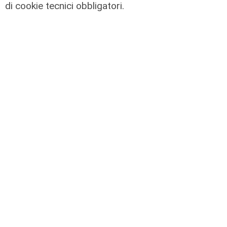
di cookie tecnici obbligatori.
Afa
Caldo in Liguria, bollino rosso anche
sabato: settimo giorno consecutivo
06/08/2026
di F.S.