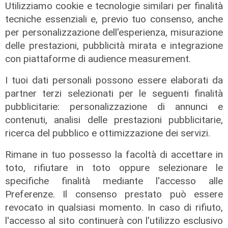
Utilizziamo cookie e tecnologie similari per finalità
tecniche essenziali e, previo tuo consenso, anche
per personalizzazione dell'esperienza, misurazione
delle prestazioni, pubblicità mirata e integrazione
con piattaforme di audience measurement.
I tuoi dati personali possono essere elaborati da
partner terzi selezionati per le seguenti finalità
pubblicitarie: personalizzazione di annunci e
contenuti, analisi delle prestazioni pubblicitarie,
ricerca del pubblico e ottimizzazione dei servizi.
Rinnovo
"Non siamo solo organizzatori di
Rimane in tuo possesso la facoltà di accettare in
eventi": i CIV di Genova chiedono
toto, rifiutare in toto oppure selezionare le
più spazio nelle scelte per la città
specifiche finalità mediante l'accesso alle
06/08/2026
Preferenze. Il consenso prestato può essere
di F.S.
revocato in qualsiasi momento. In caso di rifiuto,
l'accesso al sito continuerà con l'utilizzo esclusivo