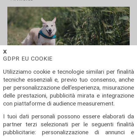
𝗫
GDPR EU COOKIE
Utilizziamo cookie e tecnologie similari per finalità
tecniche essenziali e, previo tuo consenso, anche
per personalizzazione dell'esperienza, misurazione
Il fatto
delle prestazioni, pubblicità mirata e integrazione
con piattaforme di audience measurement.
Genova, due cani gravi dopo aver
mangiato bocconi di vetro e chiodi:
I tuoi dati personali possono essere elaborati da
gli ambientalisti mettono una taglia
partner terzi selezionati per le seguenti finalità
di mille euro
pubblicitarie: personalizzazione di annunci e
11/08/2022