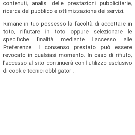
contenuti, analisi delle prestazioni pubblicitarie,
di Redazione
ricerca del pubblico e ottimizzazione dei servizi.
Rimane in tuo possesso la facoltà di accettare in
toto, rifiutare in toto oppure selezionare le
specifiche finalità mediante l'accesso alle
Preferenze. Il consenso prestato può essere
revocato in qualsiasi momento. In caso di rifiuto,
l'accesso al sito continuerà con l'utilizzo esclusivo
di cookie tecnici obbligatori.
il video
Genova, si rompe una grossa
conduttura dell'acqua a Bolzaneto:
maxi perdita nel Polcevera
10/08/2022