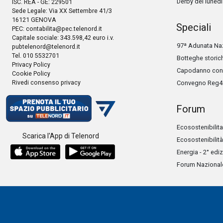
Derby del lunedì
ISC. REA - GE: 229501
Sede Legale: Via XX Settembre 41/3
16121 GENOVA
Speciali
PEC:
contabilita@pec.telenord.it
Capitale sociale: 343.598,42 euro i.v.
97ª Adunata Naz
pubtelenord@telenord.it
Tel. 010 5532701
Botteghe storic
Privacy Policy
Capodanno con 
Cookie Policy
Rivedi consenso privacy
Convegno Reg4
Forum
Ecosostenibilita
Scarica l'App di Telenord
Ecosostenibilità
Energia - 2° edi
Forum Nazionale 