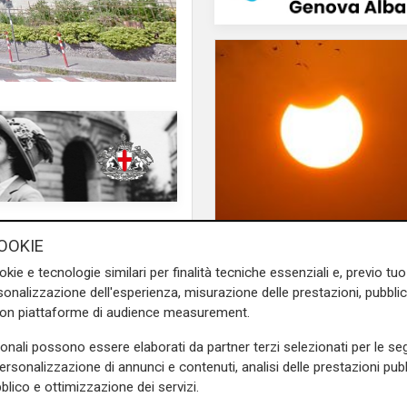
Martino
, in considerazione
Prevenzione
OOKIE
terizzati da asintomaticità e
Il 12 agosto eclissi di
raneamente a partire da
okie e tecnologie similari per finalità tecniche essenziali e, previo t
l'appello: "Non guard
ricoverati nei reparti di
onalizzazione dell'esperienza, misurazione delle prestazioni, pubblic
senza protezioni"
con piattaforme di audience measurement.
sonali possono essere elaborati da partner terzi selezionati per le seg
ei familiari nel percorso di
personalizzazione di annunci e contenuti, analisi delle prestazioni pubbl
lla direzione sanitaria -
la
blico e ottimizzazione dei servizi.
i operativi nel Policlinico,