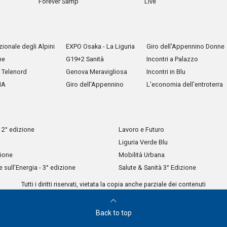
Forever Samp
Live
ionale degli Alpini
EXPO Osaka - La Liguria
Giro dell'Appennino Donne
he
G19+2 Sanità
Incontri a Palazzo
Telenord
Genova Meravigliosa
Incontri in Blu
IA
Giro dell'Appennino
L'economia dell'entroterra
 2° edizione
Lavoro e Futuro
Liguria Verde Blu
zione
Mobilità Urbana
sull’Energia - 3° edizione
Salute & Sanità 3° Edizione
Tutti i diritti riservati, vietata la copia anche parziale dei contenuti
Back to top