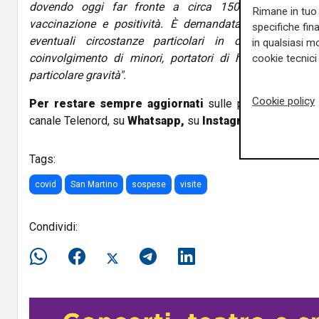
dovendo oggi far fronte a circa 150 assenze dovu
Rimane in tuo 
vaccinazione e positività. È demandata ai direttori de
specifiche fin
eventuali circostanze particolari in cui consentir
in qualsiasi mo
coinvolgimento di minori, portatori di handicap o di 
cookie tecnici 
particolare gravità".
Cookie policy
Per restare sempre aggiornati
sulle principali notizi
canale Telenord, su
Whatsapp,
su
Instagram
,
su
Youtub
Tags:
covid
San Martino
sospese
visite
Condividi: