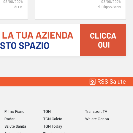
05/08/2026
03/08/2026
di r.c.
di Filippo Serio
RSS Salute
Primo Piano
TGN
Transport TV
Radar
TGN Calcio
We are Genoa
Salute Sanità
TGN Today