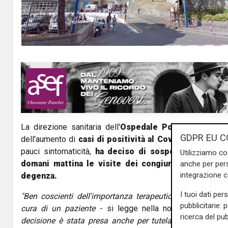
La direzione sanitaria dell'
Ospedale Policlinico San 
GDPR EU C
dell'aumento di
casi di positività al Covid-19
pur carat
pauci sintomaticità,
ha deciso di sospendere tempo
Utilizziamo co
domani mattina le visite dei congiunti ai pazienti 
anche per pers
integrazione 
degenza.
I tuoi dati per
"Ben coscienti dell'importanza terapeutica delle visite d
pubblicitarie: 
cura di un paziente
- si legge nella nota licenziata da
ricerca del pub
decisione è stata presa anche per tutelare i professionist