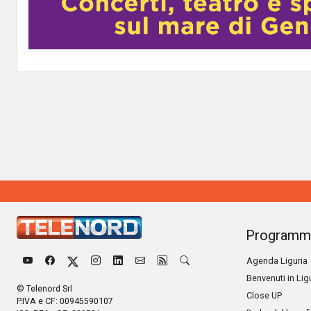
Programm
Agenda Liguria
Benvenuti in Lig
© Telenord Srl
Close UP
P.IVA e CF: 00945590107