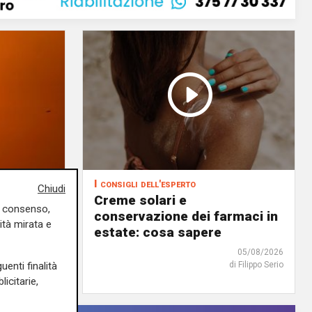
I consigli dell'esperto
Chiudi
 sole,
Creme solari e
uo consenso,
atela
conservazione dei farmaci in
ità mirata e
estate: cosa sapere
06/08/2026
05/08/2026
uenti finalità
di F.S.
di Filippo Serio
icitarie,