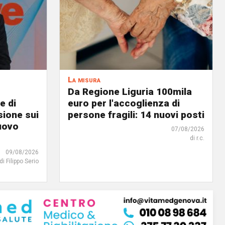
La misura
Da Regione Liguria 100mila
e di
euro per l'accoglienza di
ione sui
persone fragili: 14 nuovi posti
uovo
07/08/2026
di r.c.
09/08/2026
di Filippo Serio