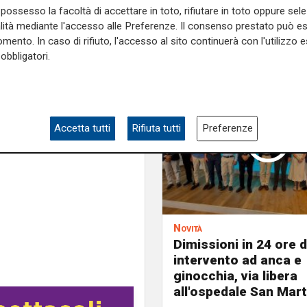
te a esenzioni, mancata
possesso la facoltà di accettare in toto, rifiutare in toto oppure sele
i reparti la valutazione di
alità mediante l'accesso alle Preferenze. Il consenso prestato può 
e la visita come casi di
mento. In caso di rifiuto, l'accesso al sito continuerà con l'utilizzo e
soggetti con condizioni di
obbligatori.
e sulla Liguria seguiteci sul
e
e su
Facebook
.
Accetta tutti
Rifiuta tutti
Preferenze
Novità
Dimissioni in 24 ore 
intervento ad anca e
ginocchia, via libera
all'ospedale San Mar