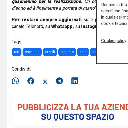
quadriennio per la realizzazione
. Un obbiettivo che s
Rimane in tuo 
d'anno ed è finalmente a portata di mano
".
specifiche fin
in qualsiasi mo
Per restare sempre aggiornati
sulle principali notizi
cookie tecnici 
canale Telenord, su
Whatsapp,
su
Instagram
,
su
Youtub
Cookie policy
Tags:
toti
ospedale
erzelli
progetto
gara
costruzione
Condividi: