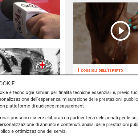
I consigli dell'esperto
Creme solari e
OOKIE
conservazione dei fa
utosi a Palazzo Ducale alla
estate: cosa sapere
okie e tecnologie similari per finalità tecniche essenziali e, previo t
che l'occasione per
Giovanni
onalizzazione dell'esperienza, misurazione delle prestazioni, pubblic
li
. "
I tempi di realizzazione
con piattaforme di audience measurement.
Non siamo ancora in fase di
nti e del progetto nel corso
sonali possono essere elaborati da partner terzi selezionati per le seg
i progetti propedeutici alle
personalizzazione di annunci e contenuti, analisi delle prestazioni pubbl
blico e ottimizzazione dei servizi.
poi verosimilmente
un altro