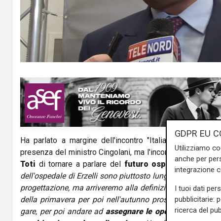
l
a
y
V
i
d
GDPR EU C
Ha parlato a margine dell'incontro "Italia Domani", ten
e
Utilizziamo co
presenza del ministro Cingolani, ma l'incontro è stata an
anche per pers
o
Toti
di tornare a parlare del
futuro ospedale di Erzel
integrazione 
dell'ospedale di Erzelli sono piuttosto lunghi
- ha detto -
progettazione, ma arriveremo alla definizione degli strume
I tuoi dati per
della primavera per poi nell'autunno prossimo realizzare 
pubblicitarie: 
ricerca del pub
gare, per poi andare ad
assegnare le opere nel 2023
e 