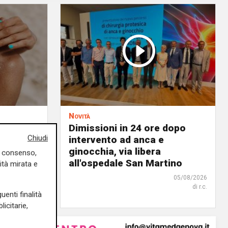
Novità
Dimissioni in 24 ore dopo
Chiudi
rmaci in
intervento ad anca e
ginocchia, via libera
uo consenso,
all'ospedale San Martino
ità mirata e
05/08/2026
di Filippo Serio
05/08/2026
di r.c.
uenti finalità
icitarie,