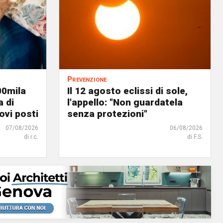
Prevenzione
00mila
Il 12 agosto eclissi di sole,
a di
l'appello: "Non guardatela
ovi posti
senza protezioni"
07/08/2026
06/08/2026
di r.c.
di F.S.