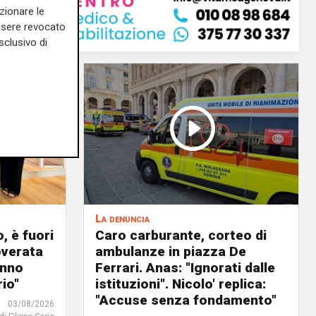
zionare le
essere revocato
sclusivo di
La denuncia
, è fuori
Caro carburante, corteo di
overata
ambulanze in piazza De
anno
Ferrari. Anas: "Ignorati dalle
io"
istituzioni". Nicolo' replica:
"Accuse senza fondamento"
03/08/2026