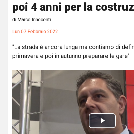
poi 4 anni per la costru
di Marco Innocenti
Lun 07 Febbraio 2022
"La strada è ancora lunga ma contiamo di defini
primavera e poi in autunno preparare le gare"
P