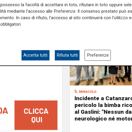
i perseguiva da una decina
possesso la facoltà di accettare in toto, rifiutare in toto oppure sele
alità mediante l'accesso alle Preferenze. Il consenso prestato può 
mento. In caso di rifiuto, l'accesso al sito continuerà con l'utilizzo e
e sulla Liguria seguiteci sul
obbligatori.
e
e su
Facebook
.
Accetta tutti
Rifiuta tutti
Preferenze
Il miracolo
Incidente a Catanzaro
pericolo la bimba ric
al Gaslini: "Nessun d
neurologico né motor