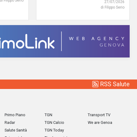
di Filippo Serio
27/07/2026
di Filippo Serio
RSS Salute
Primo Piano
TGN
Transport TV
Radar
TGN Calcio
We are Genoa
Salute Sanità
TGN Today