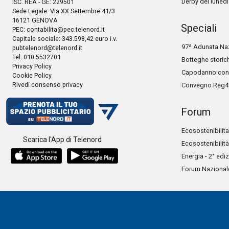
Derby del lunedì
ISC. REA - GE: 229501
Sede Legale: Via XX Settembre 41/3
16121 GENOVA
Speciali
PEC:
contabilita@pec.telenord.it
Capitale sociale: 343.598,42 euro i.v.
97ª Adunata Naz
pubtelenord@telenord.it
Tel. 010 5532701
Botteghe storic
Privacy Policy
Capodanno con 
Cookie Policy
Rivedi consenso privacy
Convegno Reg4
Forum
Ecosostenibilita
Scarica l'App di Telenord
Ecosostenibilità
Energia - 2° edi
Forum Nazionale 