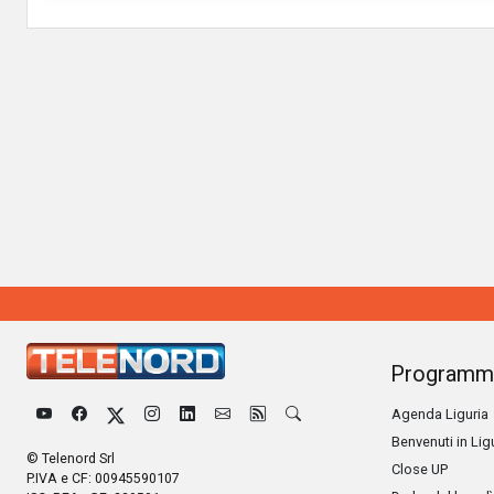
Programm
Agenda Liguria
Benvenuti in Lig
© Telenord Srl
Close UP
P.IVA e CF: 00945590107