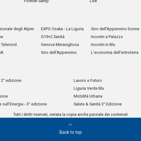
Forever Samp
Live
ionale degli Alpini
EXPO Osaka - La Liguria
Giro dell'Appennino Donne
he
G19+2 Sanità
Incontri a Palazzo
Telenord
Genova Meravigliosa
Incontri in Blu
IA
Giro dell'Appennino
L'economia dell'entroterra
 2° edizione
Lavoro e Futuro
Liguria Verde Blu
zione
Mobilità Urbana
sull’Energia - 3° edizione
Salute & Sanità 3° Edizione
Tutti i diritti riservati, vietata la copia anche parziale dei contenuti
Back to top