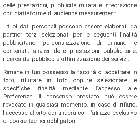
delle prestazioni, pubblicità mirata e integrazione
con piattaforme di audience measurement.
I tuoi dati personali possono essere elaborati da
partner terzi selezionati per le seguenti finalità
pubblicitarie: personalizzazione di annunci e
contenuti, analisi delle prestazioni pubblicitarie,
ricerca del pubblico e ottimizzazione dei servizi.
Rimane in tuo possesso la facoltà di accettare in
toto, rifiutare in toto oppure selezionare le
specifiche finalità mediante l'accesso alle
Estate torrida
Preferenze. Il consenso prestato può essere
Caldo atroce, a Genova sarà bollino
revocato in qualsiasi momento. In caso di rifiuto,
rosso fino a domenica. Ecco dove
l'accesso al sito continuerà con l'utilizzo esclusivo
trovare il fresco
di cookie tecnici obbligatori.
07/08/2026
di F.S.