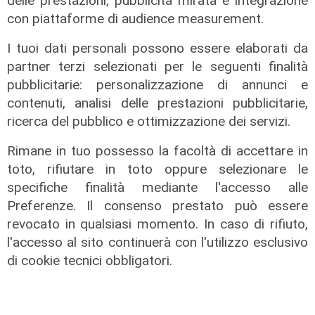
delle prestazioni, pubblicità mirata e integrazione
con piattaforme di audience measurement.
I tuoi dati personali possono essere elaborati da
Afa
partner terzi selezionati per le seguenti finalità
Caldo in Liguria, bollino rosso anche
pubblicitarie: personalizzazione di annunci e
sabato: settimo giorno consecutivo
contenuti, analisi delle prestazioni pubblicitarie,
06/08/2026
ricerca del pubblico e ottimizzazione dei servizi.
di F.S.
Rimane in tuo possesso la facoltà di accettare in
toto, rifiutare in toto oppure selezionare le
specifiche finalità mediante l'accesso alle
Preferenze. Il consenso prestato può essere
revocato in qualsiasi momento. In caso di rifiuto,
l'accesso al sito continuerà con l'utilizzo esclusivo
di cookie tecnici obbligatori.