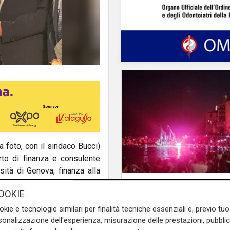
la foto, con il sindaco Bucci)
rto di finanza e consulente
ità di Genova, finanza alla
A Bocconi di Milano.
Spettacolo di luce
OOKIE
In migliaia a Camogli 
Stella Maris: spiaggi
okie e tecnologie similari per finalità tecniche essenziali e, previo t
ashington, Moldova, Serbia,
per la posa dei lumini
onalizzazione dell'esperienza, misurazione delle prestazioni, pubblic
va cominciato per Ansaldo-