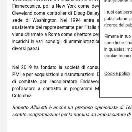
integrazione 
Finmeccanica, poi a New York come developer di proget
I tuoi dati per
Cleveland come controller di Elsag-Bailey da dove passa 
pubblicitarie: 
sede di Washington. Nel 1994 entra alla Banca Mon
ricerca del pub
assistente del rappresentante per l'Italia nel consiglio d
viene chiamato a Roma come direttore centrale delle oper
Rimane in tuo 
incarichi in vari consigli di amministrazione di banche, f
specifiche fin
diversi paesi.
in qualsiasi mo
cookie tecnici 
Nel 2019 ha fondato la società di consulenza strategica
Cookie policy
PMI e per acquisizioni e ristrutturazioni. Dal 2010 coll
di comitato per l'acceleratore Endeavour in America La
professore a contratto in programmi MBA in Italia, M
Colombia.
Roberto Albisetti è anche un prezioso opinionista di Tele
sentite congratulazioni per la nomina ad ambasciatore d