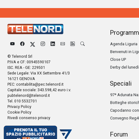
Programm
Agenda Liguria
Benvenuti in Lig
© Telenord Srl
Close UP
P.IVA e CF: 00945590107
Derby del lunedì
ISC. REA - GE: 229501
Sede Legale: Via XX Settembre 41/3
16121 GENOVA
Speciali
PEC:
contabilita@pec.telenord.it
Capitale sociale: 343.598,42 euro i.v.
97ª Adunata Naz
pubtelenord@telenord.it
Tel. 010 5532701
Botteghe storic
Privacy Policy
Capodanno con 
Cookie Policy
Rivedi consenso privacy
Convegno Reg4
Forum