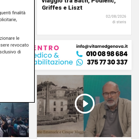
viaggio tra Bach, Poulenc,
03/08/2026
Griffes e Liszt
di r.c.
uenti finalità
02/08/2026
icitarie,
di steris
zionare le
essere revocato
sclusivo di