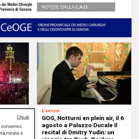
L'artista
per la
GOG, Notturni en plein air, il 6
Chiudi
a piena
agosto a Palazzo Ducale il
uo consenso,
recital di Dmitry Yudin: un
ità mirata e