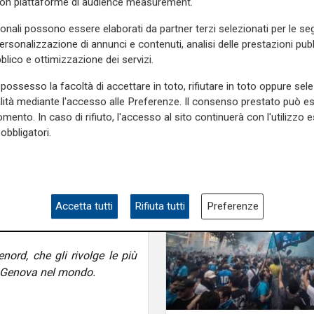
con piattaforme di audience measurement.
ti di energia e nel 1989 a
sonali possono essere elaborati da partner terzi selezionati per le seg
all’IRI come direttore della
personalizzazione di annunci e contenuti, analisi delle prestazioni pubbl
diale di Washington come
blico e ottimizzazione dei servizi.
i amministrazione, e nel 1996
azioni di SACE. Ha ricoperto
possesso la facoltà di accettare in toto, rifiutare in toto oppure sele
ondi e imprese industriali di
alità mediante l'accesso alle Preferenze. Il consenso prestato può 
mento. In caso di rifiuto, l'accesso al sito continuerà con l'utilizzo e
obbligatori.
 AlbisettiConsulting per le
abora come mentore e membro
tina e in Italia. E' stato
Accetta tutti
Rifiuta tutti
Preferenze
oldova, Serbia, Messico e
nord, che gli rivolge le più
i Genova nel mondo.