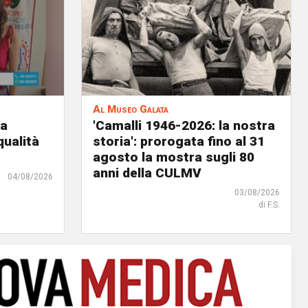
Al Museo Galata
ia
'Camalli 1946-2026: la nostra
qualità
storia': prorogata fino al 31
agosto la mostra sugli 80
anni della CULMV
04/08/2026
03/08/2026
di F.S.