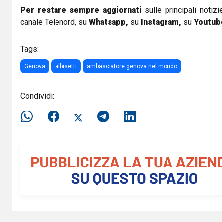
Per restare sempre aggiornati
sulle principali notizi
canale Telenord, su
Whatsapp,
su
Instagram
,
su
Youtub
Tags:
Genova
albisetti
ambasciatore genova nel mondo
Condividi: