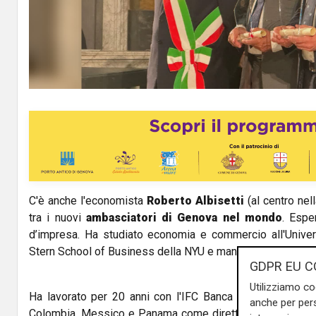
l
a
y
V
i
d
C'è anche l'economista
Roberto Albisetti
(al centro nel
e
tra i nuovi
ambasciatori di Genova nel mondo
. Espe
o
d’impresa. Ha studiato economia e commercio all'Univers
Stern School of Business della NYU e management alla SD
GDPR EU C
Utilizziamo co
Ha lavorato per 20 anni con l'IFC Banca Mondiale tra W
anche per pers
Colombia, Messico e Panama come direttore di area. Ave