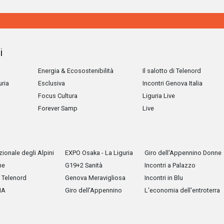
i
Energia & Ecosostenibilità
Il salotto di Telenord
uria
Esclusiva
Incontri Genova Italia
Focus Cultura
Liguria Live
Forever Samp
Live
ionale degli Alpini
EXPO Osaka - La Liguria
Giro dell'Appennino Donne
he
G19+2 Sanità
Incontri a Palazzo
Telenord
Genova Meravigliosa
Incontri in Blu
IA
Giro dell'Appennino
L'economia dell'entroterra