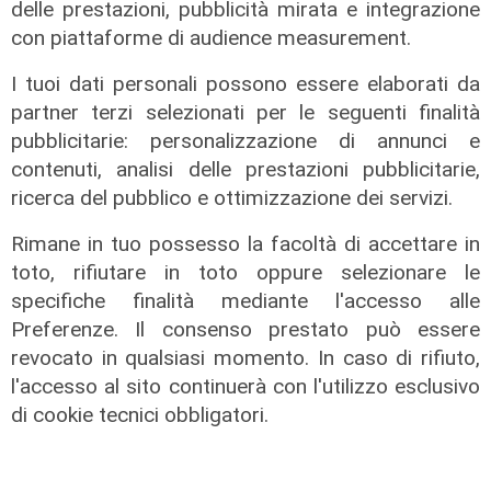
delle prestazioni, pubblicità mirata e integrazione
con piattaforme di audience measurement.
I tuoi dati personali possono essere elaborati da
partner terzi selezionati per le seguenti finalità
pubblicitarie: personalizzazione di annunci e
contenuti, analisi delle prestazioni pubblicitarie,
ricerca del pubblico e ottimizzazione dei servizi.
Spettacolo di luce
Rimane in tuo possesso la facoltà di accettare in
In migliaia a Camogli per la Stella
toto, rifiutare in toto oppure selezionare le
Maris: spiaggia piena per la posa dei
specifiche finalità mediante l'accesso alle
lumini
Preferenze. Il consenso prestato può essere
03/08/2026
revocato in qualsiasi momento. In caso di rifiuto,
di r.c.
l'accesso al sito continuerà con l'utilizzo esclusivo
di cookie tecnici obbligatori.