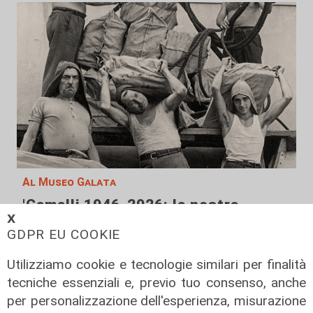
Al Museo Galata
'Camalli 1946-2026: la nostra
𝗫
storia': prorogata fino al 31 agosto
GDPR EU COOKIE
la mostra sugli 80 anni della CULMV
03/08/2026
Utilizziamo cookie e tecnologie similari per finalità
di F.S.
tecniche essenziali e, previo tuo consenso, anche
per personalizzazione dell'esperienza, misurazione