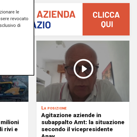
zionare le
essere revocato
sclusivo di
La posizione
Agitazione aziende in
 milioni
subappalto Amt: la situazione
i rivi e
secondo il vicepresidente
Anav