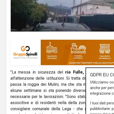
"La messa in sicurezza del
rio Fulle, a San Quirico
GDPR EU C
all'attenzione delle istituzioni. Si tratta di un intervent
Utilizziamo co
passa la roggia dei Mulini, ma che sta molto a cuore a t
anche per pers
alcune settimane si sta ponendo diverse domande rispe
integrazione 
necessarie per le lavorazioni. "Sono stato contattato da d
associtive e di residenti nella della zona - dice in un
I tuoi dati per
pubblicitarie: 
consigliere comunale della Lega - che mi hanno chiest