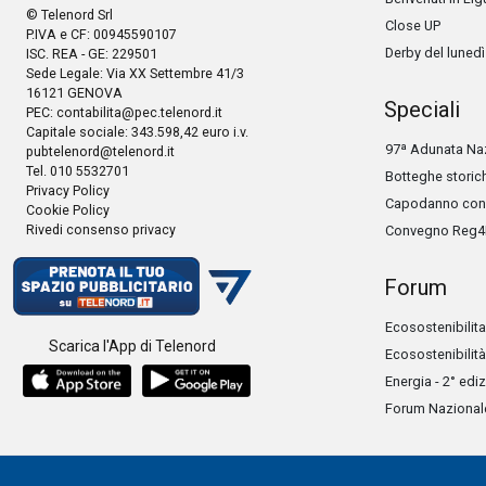
© Telenord Srl
Close UP
P.IVA e CF: 00945590107
Derby del lunedì
ISC. REA - GE: 229501
Sede Legale: Via XX Settembre 41/3
16121 GENOVA
Speciali
PEC:
contabilita@pec.telenord.it
Capitale sociale: 343.598,42 euro i.v.
97ª Adunata Naz
pubtelenord@telenord.it
Tel. 010 5532701
Botteghe storic
Privacy Policy
Capodanno con 
Cookie Policy
Rivedi consenso privacy
Convegno Reg4
Forum
Ecosostenibilita
Scarica l'App di Telenord
Ecosostenibilità
Energia - 2° edi
Forum Nazionale 