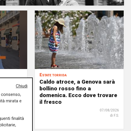
Estate torrida
o
Caldo atroce, a Genova sarà
Chiudi
bollino rosso fino a
no, ma
domenica. Ecco dove trovare
uo consenso,
ità mirata e
 chi
il fresco
07/08/2026
di F.S.
07/08/2026
uenti finalità
icitarie,