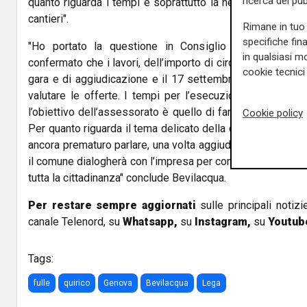
ricerca del pub
quanto riguarda i tempi e soprattutto la necessità di chiu
cantieri".
Rimane in tuo 
specifiche fin
"Ho portato la questione in Consiglio comunale e l
in qualsiasi mo
confermato che i lavori, dell’importo di circa 3 milioni e 2
cookie tecnici 
gara e di aggiudicazione e il 17 settembre si è insedia
valutare le offerte. I tempi per l’esecuzione dei lavori 
l’obiettivo dell’assessorato è quello di far iniziare i cantie
Cookie policy
Per quanto riguarda il tema delicato della chiusura della st
ancora prematuro parlare, una volta aggiudicati i lavori, ha
il comune dialogherà con l’impresa per condividere poi il 
tutta la cittadinanza" conclude Bevilacqua.
Per restare sempre aggiornati
sulle principali notizi
canale Telenord, su
Whatsapp,
su
Instagram
,
su
Youtub
Tags:
fulle
quirico
Genova
Bevilacqua
Lega