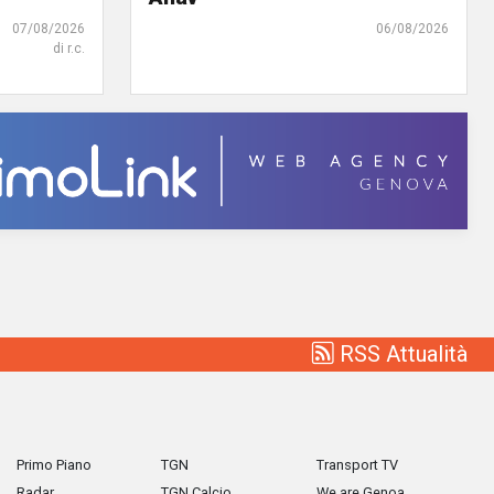
07/08/2026
06/08/2026
di r.c.
RSS Attualità
Primo Piano
TGN
Transport TV
Radar
TGN Calcio
We are Genoa