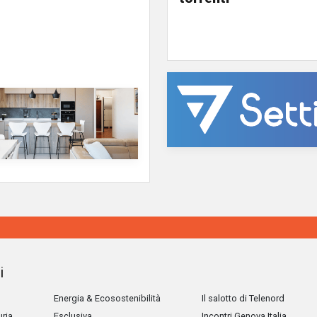
i
Energia & Ecosostenibilità
Il salotto di Telenord
uria
Esclusiva
Incontri Genova Italia