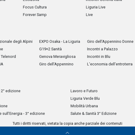
Focus Cultura
Liguria Live
Forever Samp
Live
ionale degli Alpini
EXPO Osaka - La Liguria
Giro dell'Appennino Donne
he
G19+2 Sanità
Incontri a Palazzo
Telenord
Genova Meravigliosa
Incontri in Blu
IA
Giro dell'Appennino
L'economia dell'entroterra
 2° edizione
Lavoro e Futuro
Liguria Verde Blu
zione
Mobilità Urbana
sull’Energia - 3° edizione
Salute & Sanità 3° Edizione
Tutti i diritti riservati, vietata la copia anche parziale dei contenuti