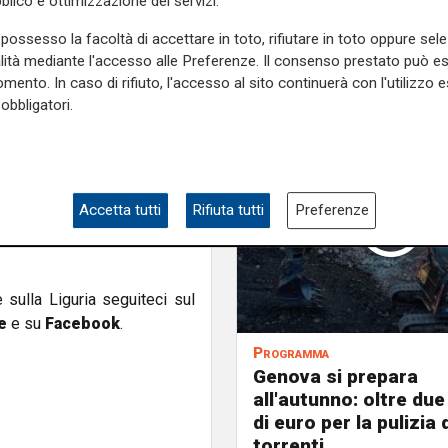
blico e ottimizzazione dei servizi.
sura di via San Quirico per i
possesso la facoltà di accettare in toto, rifiutare in toto oppure sele
alità mediante l'accesso alle Preferenze. Il consenso prestato può 
'Assessore competente ha
mento. In caso di rifiuto, l'accesso al sito continuerà con l'utilizzo e
00 mila euro, sono in fase di
obbligatori.
ta la commissione che dovrà
sono stimati in 600 giorni e
ri prima della fine dell’anno.
rada, di cui in questa fase è
Accetta tutti
Rifiuta tutti
Preferenze
 rassicurato l'assessore, che
piano di cantierizzazione con
e sulla Liguria seguiteci sul
e
e su
Facebook
.
Programma
Genova si prepara
all'autunno: oltre due
di euro per la pulizia d
torrenti