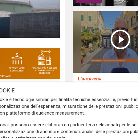
L'intervista
Pres. Ceraudo (Medi
, è stato portato più volte
OOKIE
Ponente): "Non
o complesso, visto che vicino
demonizziamo nessu
okie e tecnologie similari per finalità tecniche essenziali e, previo t
utta la cittadinanza che da
onalizzazione dell'esperienza, misurazione delle prestazioni, pubblic
tolleranza zero verso
tto ai tempi e le chiusure
con piattaforme di audience measurement.
porta degrado"
iverse attività commerciali,
a nota
Alessio Bevilacqua
,
sonali possono essere elaborati da partner terzi selezionati per le seg
personalizzazione di annunci e contenuti, analisi delle prestazioni pubbl
o risposte soprattutto per