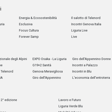
i
Energia & Ecosostenibilità
Il salotto di Telenord
uria
Esclusiva
Incontri Genova Italia
Focus Cultura
Liguria Live
Forever Samp
Live
ionale degli Alpini
EXPO Osaka - La Liguria
Giro dell'Appennino Donne
he
G19+2 Sanità
Incontri a Palazzo
Telenord
Genova Meravigliosa
Incontri in Blu
IA
Giro dell'Appennino
L'economia dell'entroterra
 2° edizione
Lavoro e Futuro
Liguria Verde Blu