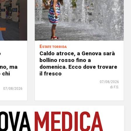
Estate torrida
o
Caldo atroce, a Genova sarà
bollino rosso fino a
no, ma
domenica. Ecco dove trovare
 chi
il fresco
07/08/2026
di F.S.
07/08/2026