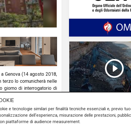
i a Genova (14 agosto 2018,
n terzo lo comunicherà nelle
 giorno di interrogatorio di
OOKIE
Programma
okie e tecnologie similari per finalità tecniche essenziali e, previo t
Genova si prepara
onalizzazione dell'esperienza, misurazione delle prestazioni, pubblic
el retrofitting (il rinforzo
all'autunno: oltre due
con piattaforme di audience measurement.
di euro per la pulizia d
nciare all'esame sono Lucio