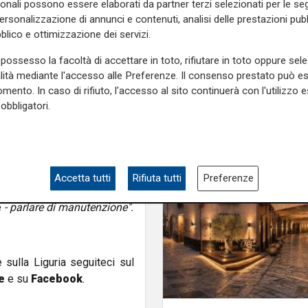
torrenti
) e Massimiliano Giacobbi
sonali possono essere elaborati da partner terzi selezionati per le seg
personalizzazione di annunci e contenuti, analisi delle prestazioni pubbl
). Ancora indeciso Maurizio
blico e ottimizzazione dei servizi.
possesso la facoltà di accettare in toto, rifiutare in toto oppure sele
alità mediante l'accesso alle Preferenze. Il consenso prestato può 
mento. In caso di rifiuto, l'accesso al sito continuerà con l'utilizzo e
ire un audio
, registrato di
obbligatori.
o 2017 e si sente
Michele
i altri perché dovevano fare
ico io".
E, ancora,
"Te lo dico
 utile del viadotto. Punto".
nisse classificato come
Accetta tutti
Rifiuta tutti
Preferenze
:
"Non dovrai mai in nessun
e
- parlare di manutenzione".
e sulla Liguria seguiteci sul
e
e su
Facebook
.