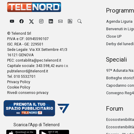
Programm
Agenda Liguria
Benvenuti in Lig
© Telenord Srl
Close UP
P.IVA e CF: 00945590107
Derby del lunedì
ISC. REA - GE: 229501
Sede Legale: Via XX Settembre 41/3
16121 GENOVA
Speciali
PEC:
contabilita@pec.telenord.it
Capitale sociale: 343.598,42 euro i.v.
97ª Adunata Naz
pubtelenord@telenord.it
Tel. 010 5532701
Botteghe storic
Privacy Policy
Capodanno con 
Cookie Policy
Rivedi consenso privacy
Convegno Reg4
Forum
Ecosostenibilita
Scarica l'App di Telenord
Ecosostenibilità