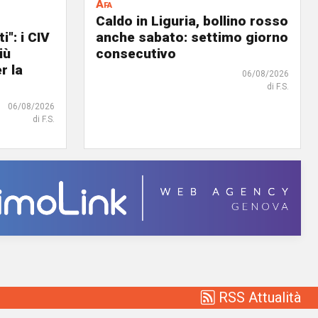
Afa
Caldo in Liguria, bollino rosso
i": i CIV
anche sabato: settimo giorno
iù
consecutivo
r la
06/08/2026
di F.S.
06/08/2026
di F.S.
RSS Attualità