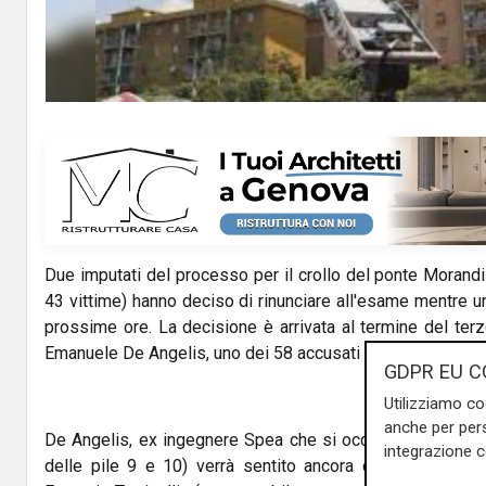
Due imputati del processo per il crollo del ponte Morand
43 vittime) hanno deciso di rinunciare all'esame mentre u
prossime ore. La decisione è arrivata al termine del terzo
Emanuele De Angelis, uno dei 58 accusati della strage.
GDPR EU C
Utilizziamo co
anche per pers
De Angelis, ex ingegnere Spea che si occupò del progetto d
integrazione 
delle pile 9 e 10) verrà sentito ancora domani. A rinu