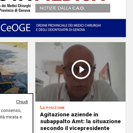
Chiudi
La posizione
uo consenso,
Agitazione aziende in
ità mirata e
 milioni
subappalto Amt: la situazione
i rivi e
secondo il vicepresidente