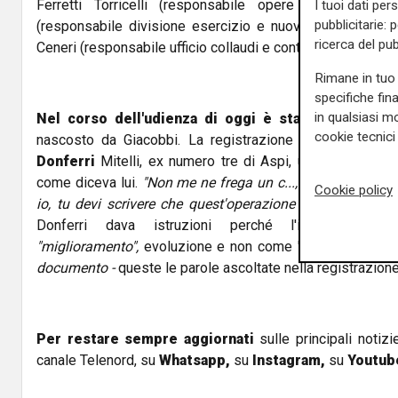
Ferretti Torricelli (responsabile opere d'arte Spea
I tuoi dati per
pubblicitarie: 
(responsabile divisione esercizio e nuove attività Spea
ricerca del pub
Ceneri (responsabile ufficio collaudi e controlli Spea).
Rimane in tuo 
specifiche fin
in qualsiasi mo
Nel corso dell'udienza di oggi è stato fatto sent
cookie tecnici 
nascosto da Giacobbi. La registrazione è del 5 lugli
Donferri
Mitelli, ex numero tre di Aspi, urlare contro gl
come diceva lui.
"Non me ne frega un c..., fa quello che d
Cookie policy
io, tu devi scrivere che quest'operazione aumenta la vita
Donferri dava istruzioni perché l'intervento ve
"miglioramento",
evoluzione e non come "manutenzione"
documento -
queste le parole ascoltate nella registrazion
Per restare sempre aggiornati
sulle principali notizi
canale Telenord, su
Whatsapp,
su
Instagram
,
su
Youtub