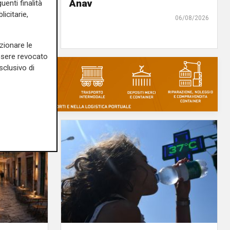
Anav
uenti finalità
icitarie,
07/08/2026
06/08/2026
di r.c.
zionare le
essere revocato
sclusivo di