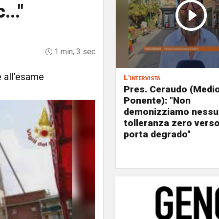
..."
1 min, 3 sec
e all'esame
L'intervista
Pres. Ceraudo (Medi
Ponente): "Non
demonizziamo nessu
tolleranza zero verso
porta degrado"