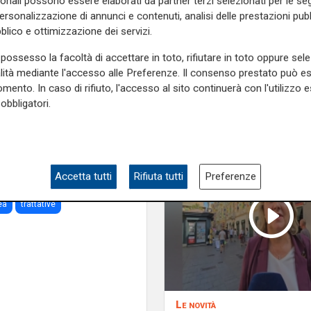
sonali possono essere elaborati da partner terzi selezionati per le seg
sindaco della città spagnola
personalizzazione di annunci e contenuti, analisi delle prestazioni pubbl
 qui a Genova, una città con
blico e ottimizzazione dei servizi.
merciali, di amicizia e anche
possesso la facoltà di accettare in toto, rifiutare in toto oppure sele
 di Murcia. E ora che siamo
alità mediante l'accesso alle Preferenze. Il consenso prestato può 
 momenti buoni e meno buoni,
mento. In caso di rifiuto, l'accesso al sito continuerà con l'utilizzo e
obbligatori.
e sulla Liguria seguiteci sul
e
e su
Facebook
.
Accetta tutti
Rifiuta tutti
Preferenze
ea
trattative
Le novità