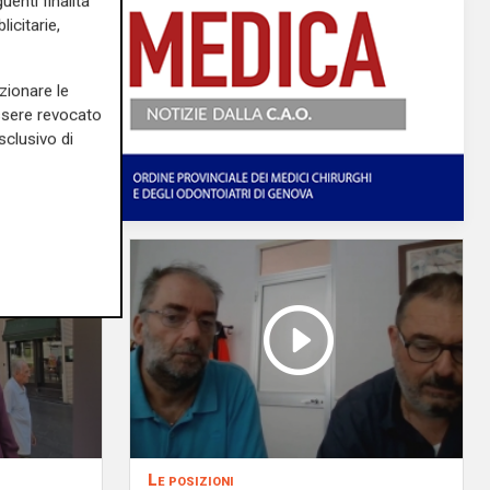
uenti finalità
icitarie,
zionare le
essere revocato
sclusivo di
Le posizioni