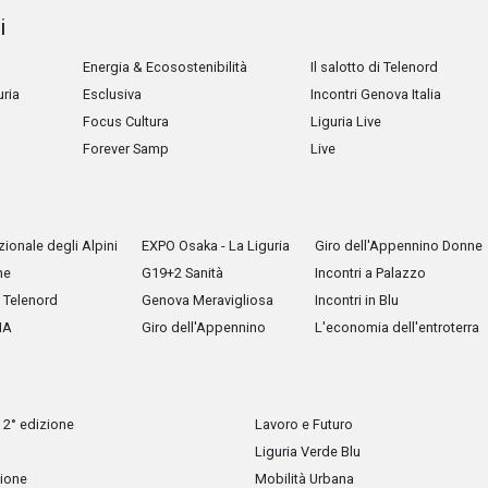
i
Energia & Ecosostenibilità
Il salotto di Telenord
uria
Esclusiva
Incontri Genova Italia
Focus Cultura
Liguria Live
Forever Samp
Live
ionale degli Alpini
EXPO Osaka - La Liguria
Giro dell'Appennino Donne
he
G19+2 Sanità
Incontri a Palazzo
Telenord
Genova Meravigliosa
Incontri in Blu
IA
Giro dell'Appennino
L'economia dell'entroterra
 2° edizione
Lavoro e Futuro
Liguria Verde Blu
zione
Mobilità Urbana