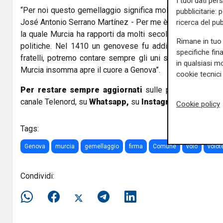
I tuoi dati per
“Per noi questo gemellaggio significa molto - ha detto il 
pubblicitarie: 
José Antonio Serrano Martínez - Per me è un onore essere
ricerca del pub
la quale Murcia ha rapporti da molti secoli, relazioni com
Rimane in tuo 
politiche. Nel 1410 un genovese fu addirittura sindaco
specifiche fin
fratelli, potremo contare sempre gli uni sugli altri, nei
in qualsiasi mo
Murcia insomma apre il cuore a Genova”.
cookie tecnici 
Per restare sempre aggiornati
sulle principali notizi
canale Telenord, su
Whatsapp,
su
Instagram
,
su
Youtub
Cookie policy
Tags:
Genova
murcia
gemellaggio
firma
Comune
volo
volot
Condividi: