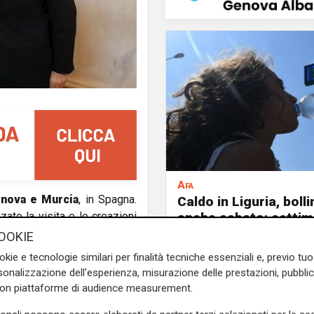
Afa
nova e Murcia
, in Spagna.
Caldo in Liguria, boll
ato la visita e le creazioni
anche sabato: settim
consecutivo
amo molte collaborazioni ma
OOKIE
ellaggio bello e importante
okie e tecnologie similari per finalità tecniche essenziali e, previo t
fra le due città? Genova è
onalizzazione dell'esperienza, misurazione delle prestazioni, pubblic
ola. Potrebbe avversari e
con piattaforme di audience measurement.