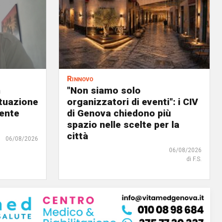
Rinnovo
n
"Non siamo solo
ituazione
organizzatori di eventi": i CIV
dente
di Genova chiedono più
spazio nelle scelte per la
città
06/08/2026
06/08/2026
di F.S.