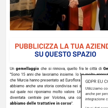
l
a
y
V
i
d
Un
gemellaggio
che si rinnova, quello fra le città di
Ge
e
"Sono 15 anni che lavoriamo insieme. Io ho molto apprezz
o
che Murcia hanno presentato ad Euroflora nel 2018. Abbi
GDPR EU C
abbiamo anche una storia condivisa nei secoli. E' un gem
Utilizziamo co
sul quale noi riponiamo molto valore. Un
volo diretto
anche per pers
diventata centrale per Volotea, una compagnia spagn
integrazione 
abbiamo delle trattative in corso
".