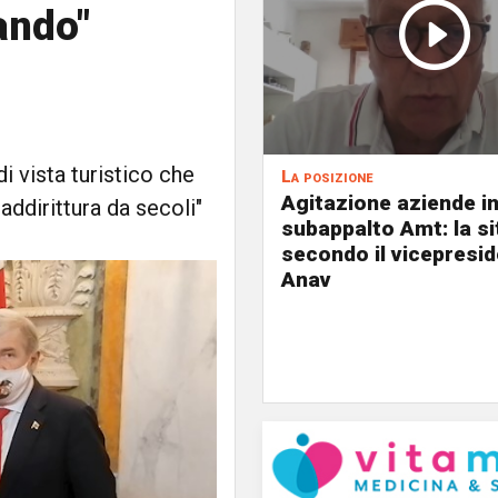
ando"
i vista turistico che
La posizione
Agitazione aziende i
ddirittura da secoli"
subappalto Amt: la s
secondo il vicepresi
Anav