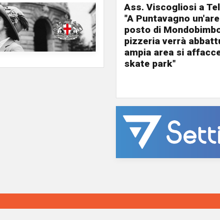
Ass. Viscogliosi a Te
"A Puntavagno un'area
posto di Mondobimbo
pizzeria verrà abbatt
ampia area si affacc
skate park"