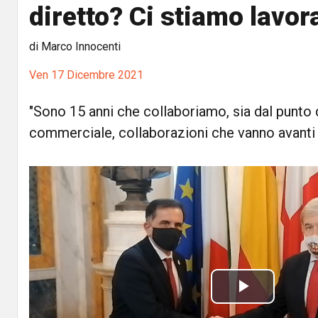
diretto? Ci stiamo lavor
di Marco Innocenti
Ven 17 Dicembre 2021
"Sono 15 anni che collaboriamo, sia dal punto d
commerciale, collaborazioni che vanno avanti a
P