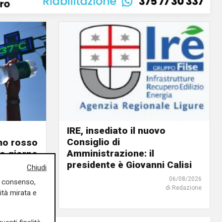
IRE, insediato il nuovo
Consiglio di
ino rosso
Amministrazione: il
o giorno
presidente è Giovanni Calisi
Chiudi
06/08/2026
06/08/2026
uo consenso,
di Redazione
di F.S.
ità mirata e