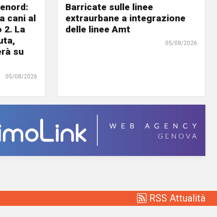
lenord:
Barricate sulle linee
 cani al
extraurbane a integrazione
 2. La
delle linee Amt
uta,
05/08/2026
erà su
05/08/2026
RSS Attualità