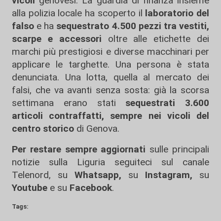
vicoli
genovesi. La guardia di finanza insieme
alla polizia locale ha scoperto il
laboratorio del
falso
e ha
sequestrato 4.500 pezzi tra vestiti,
scarpe e accessori
oltre alle etichette dei
marchi più prestigiosi e diverse macchinari per
applicare le targhette. Una persona è stata
denunciata. Una lotta, quella al mercato dei
falsi, che va avanti senza sosta: già la scorsa
settimana erano stati
sequestrati 3.600
articoli contraffatti, sempre nei vicoli del
centro storico
di Genova.
Per restare sempre aggiornati
sulle principali
notizie sulla Liguria seguiteci sul canale
Telenord, su
Whatsapp,
su
Instagram
,
su
Youtube
e su
Facebook
.
Tags: