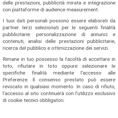
delle prestazioni, pubblicità mirata e integrazione
con piattaforme di audience measurement.
I tuoi dati personali possono essere elaborati da
partner terzi selezionati per le seguenti finalità
pubblicitarie: personalizzazione di annunci e
contenuti, analisi delle prestazioni pubblicitarie,
ricerca del pubblico e ottimizzazione dei servizi.
Rimane in tuo possesso la facoltà di accettare in
toto, rifiutare in toto oppure selezionare le
L'approfondimento
specifiche finalità mediante l'accesso alle
Parte dal ghetto la reazione contro
Preferenze. Il consenso prestato può essere
degrado e malavita. Tacchini
revocato in qualsiasi momento. In caso di rifiuto,
(Centro Est) a Telenord: "Disagio
l'accesso al sito continuerà con l'utilizzo esclusivo
sociale avanzato"
di cookie tecnici obbligatori.
07/08/2026