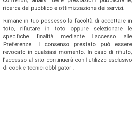
contenuti, analisi delle prestazioni pubblicitarie,
ricerca del pubblico e ottimizzazione dei servizi.
Rimane in tuo possesso la facoltà di accettare in
toto, rifiutare in toto oppure selezionare le
specifiche finalità mediante l'accesso alle
Preferenze. Il consenso prestato può essere
revocato in qualsiasi momento. In caso di rifiuto,
l'accesso al sito continuerà con l'utilizzo esclusivo
Gli sviluppi
di cookie tecnici obbligatori.
Ex Ilva: si rafforza l'ipotesi della
discesa in campo di una cordata
italiana
05/08/2026
di Claudio Baffico