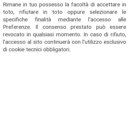
Rimane in tuo possesso la facoltà di accettare in
Vassallo (consigliere delega
toto, rifiutare in toto oppure selezionare le
Vallate) a Telenord: "Riapertura di
specifiche finalità mediante l'accesso alle
via Lepanto ottima notizia per
Preferenze. Il consenso prestato può essere
ridurre il traffico in Valpolcevera"
revocato in qualsiasi momento. In caso di rifiuto,
07/08/2026
l'accesso al sito continuerà con l'utilizzo esclusivo
di cookie tecnici obbligatori.
L'intervista
Pres. Ceraudo (Medio Ponente):