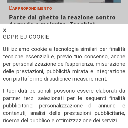
L'approfondimento
Parte dal ghetto la reazione contro
degrado e malavita. Tacchini
𝗫
(Centro Est) a Telenord: "Disagio
GDPR EU COOKIE
sociale avanzato"
07/08/2026
Utilizziamo cookie e tecnologie similari per finalità
tecniche essenziali e, previo tuo consenso, anche
per personalizzazione dell'esperienza, misurazione
delle prestazioni, pubblicità mirata e integrazione
con piattaforme di audience measurement.
I tuoi dati personali possono essere elaborati da
partner terzi selezionati per le seguenti finalità
pubblicitarie: personalizzazione di annunci e
contenuti, analisi delle prestazioni pubblicitarie,
ricerca del pubblico e ottimizzazione dei servizi.
L'esclusiva