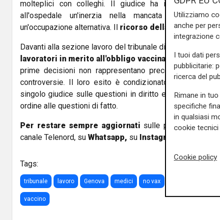
GDPR EU C
molteplici con colleghi. Il giudice ha inoltre valutat
Utilizziamo co
all'ospedale un'inerzia nella mancata riorganizzazio
anche per pers
un'occupazione alternativa. Il
ricorso della lavoratrice 
integrazione 
Davanti alla sezione lavoro del tribunale di Genova
vi son
I tuoi dati per
lavoratori in merito all'obbligo vaccinale
. È bene prec
pubblicitarie: 
prime decisioni non rappresentano precedenti decisivi p
ricerca del pub
controversie. Il loro esito è condizionato dalle valutaz
singolo giudice sulle questioni in diritto e da ciò che le p
Rimane in tuo 
ordine alle questioni di fatto.
specifiche fin
in qualsiasi mo
Per restare sempre aggiornati
sulle principali notizi
cookie tecnici 
canale Telenord, su
Whatsapp,
su
Instagram
,
su
Youtub
Cookie policy
Tags:
tribunale
lavoro
Genova
medici
no vax
sanitari
ricorso
vaccino