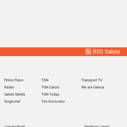
RSS Salute
Primo Piano
TGN
Transport TV
Radar
TGN Calcio
We are Genoa
Salute Sanità
TGN Today
Scignoria!
Tiro Incrociato
Liguria Point
Sanità in Liguria