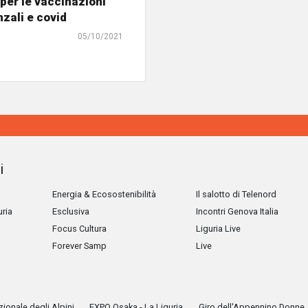
per le vaccinazioni
nzali e covid
05/10/2021
i
Energia & Ecosostenibilità
Il salotto di Telenord
uria
Esclusiva
Incontri Genova Italia
Focus Cultura
Liguria Live
Forever Samp
Live
ionale degli Alpini
EXPO Osaka - La Liguria
Giro dell'Appennino Donne