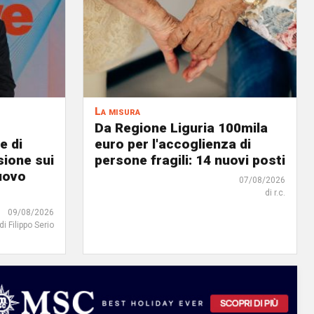
La misura
Da Regione Liguria 100mila
e di
euro per l'accoglienza di
ione sui
persone fragili: 14 nuovi posti
uovo
07/08/2026
di r.c.
09/08/2026
di Filippo Serio