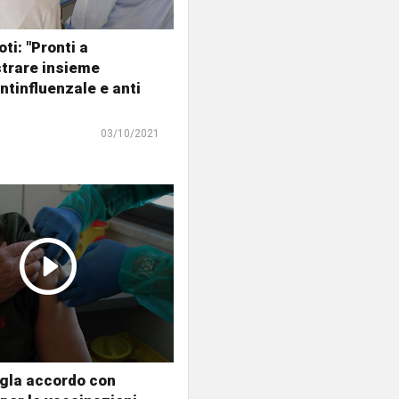
oti: "Pronti a
trare insieme
ntinfluenzale e anti
03/10/2021
igla accordo con