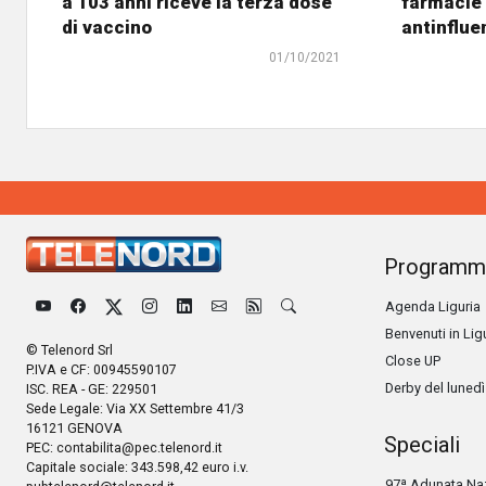
a 103 anni riceve la terza dose
farmacie 
di vaccino
antinflue
01/10/2021
Programm
Agenda Liguria
Benvenuti in Lig
© Telenord Srl
Close UP
P.IVA e CF: 00945590107
Derby del lunedì
ISC. REA - GE: 229501
Sede Legale: Via XX Settembre 41/3
16121 GENOVA
Speciali
PEC:
contabilita@pec.telenord.it
Capitale sociale: 343.598,42 euro i.v.
97ª Adunata Naz