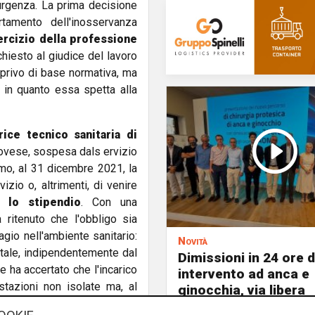
urgenza. La prima decisione
tamento dell'inosservanza
ercizio della professione
chiesto al giudice del lavoro
privo di base normativa, ma
, in quanto essa spetta alla
rice tecnico sanitaria
di
novese, sospesa dals ervizio
imo, al 31 dicembre 2021, la
izio o, altrimenti, di venire
 lo stipendio
. Con una
 ritenuto che l'obbligo sia
gio nell'ambiente sanitario:
Novità
ntale, indipendentemente dal
Dimissioni in 24 ore 
ce ha accertato che l'incarico
intervento ad anca e
estazioni non isolate ma, al
ginocchia, via libera
ano relazioni interpersonali
all'ospedale San Mar