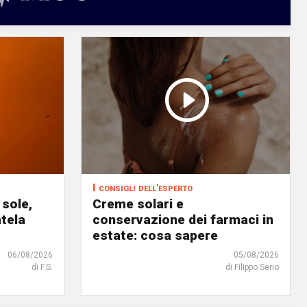
I consigli dell'esperto
 sole,
Creme solari e
atela
conservazione dei farmaci in
estate: cosa sapere
06/08/2026
05/08/2026
di F.S.
di Filippo Serio