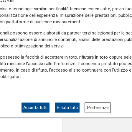
OOKIE
o che non sia addebitabile
okie e tecnologie similari per finalità tecniche essenziali e, previo t
ne finalizzata a trovarle
onalizzazione dell'esperienza, misurazione delle prestazioni, pubblic
è stato dunque respinto
.
con piattaforme di audience measurement.
o altre cause proposte da
sonali possono essere elaborati da partner terzi selezionati per le seg
isare due circostanze: le due
personalizzazione di annunci e contenuti, analisi delle prestazioni pubbl
er la sorte delle ulteriori
blico e ottimizzazione dei servizi.
ioni giuridiche compiute dal
arti riusciranno a provare in
possesso la facoltà di accettare in toto, rifiutare in toto oppure sele
alità mediante l'accesso alle Preferenze. Il consenso prestato può 
mento. In caso di rifiuto, l'accesso al sito continuerà con l'utilizzo e
e sulla Liguria seguiteci sul
obbligatori.
e
e su
Facebook
.
Accetta tutti
Rifiuta tutti
Preferenze
obbligo
vaccinale