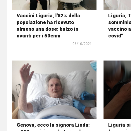
Vaccini Liguria, l'82% della
Liguria, T
popolazione ha ricevuto
somminis
almeno una dose: balzo in
vaccino a
avanti per i 50enni
covid"
06/10/2021
Genova, ecco la signora Linda:
Liguria s