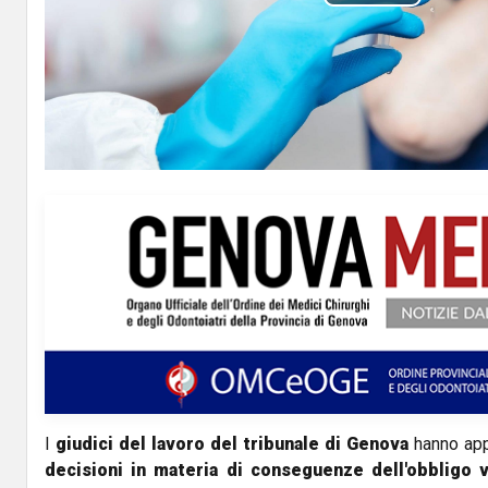
P
l
a
y
V
i
d
e
o
I
giudici del lavoro del tribunale di Genova
hanno ap
decisioni in materia di conseguenze dell'obbligo v