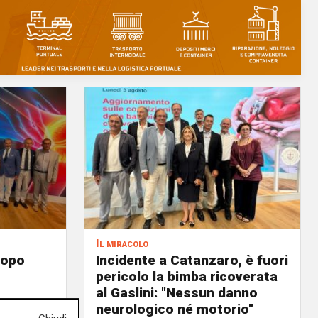
Il miracolo
dopo
Incidente a Catanzaro, è fuori
pericolo la bimba ricoverata
al Gaslini: "Nessun danno
tino
neurologico né motorio"