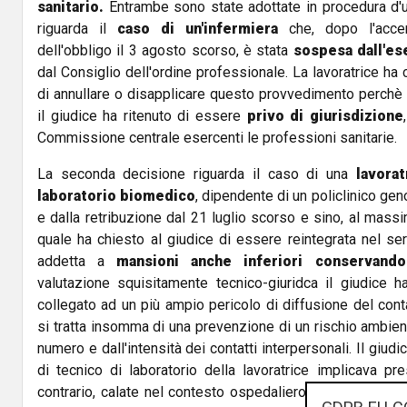
sanitario.
Entrambe sono state adottate in procedura d'
riguarda il
caso di un'infermiera
che, dopo l'accer
dell'obbligo il 3 agosto scorso, è stata
sospesa dall'es
dal Consiglio dell'ordine professionale. La lavoratrice ha 
di annullare o disapplicare questo provvedimento perchè 
il giudice ha ritenuto di essere
privo di giurisdizione
Commissione centrale esercenti le professioni sanitarie.
La seconda decisione riguarda il caso di una
lavorat
laboratorio biomedico
, dipendente di un policlinico ge
e dalla retribuzione dal 21 luglio scorso e sino, al mass
quale ha chiesto al giudice di essere reintegrata nel serv
addetta a
mansioni anche inferiori conservando
valutazione squisitamente tecnico-giuridca il giudice ha
collegato ad un più ampio pericolo di diffusione del conta
si tratta insomma di una prevenzione di un rischio ambie
numero e dall'intensità dei contatti interpersonali. Il giudi
di tecnico di laboratorio della lavoratrice implicava pr
contrario, calate nel contesto ospedaliero, che comportav