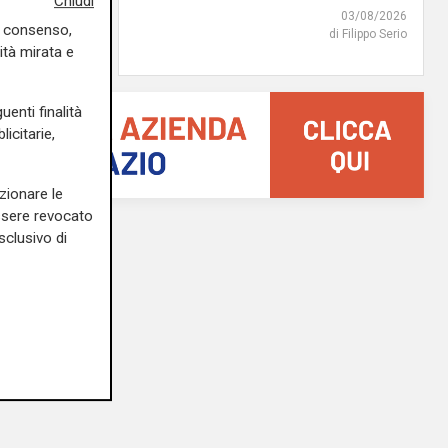
Chiudi
05/08/2026
03/08/2026
uo consenso,
di r.c.
di Filippo Serio
ità mirata e
uenti finalità
icitarie,
zionare le
essere revocato
sclusivo di