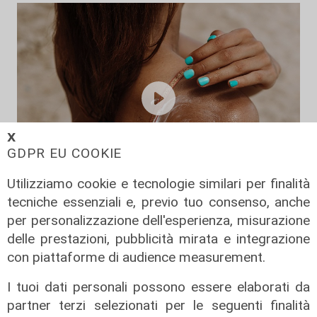
𝗫
GDPR EU COOKIE
Utilizziamo cookie e tecnologie similari per finalità
tecniche essenziali e, previo tuo consenso, anche
I consigli dell'esperto
per personalizzazione dell'esperienza, misurazione
Creme solari e conservazione dei
delle prestazioni, pubblicità mirata e integrazione
farmaci in estate: cosa sapere
con piattaforme di audience measurement.
05/08/2026
di Filippo Serio
I tuoi dati personali possono essere elaborati da
partner terzi selezionati per le seguenti finalità