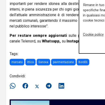
importanti per rendere idonea alla destinazione attuale 
Rimane in tuo 
interni, in piena sicurezza per chi ogni giorno lavora all’i
specifiche fin
dell’attuale amministrazione è di rendere sempre più effic
in qualsiasi mo
mercati comunali, garantendo il massimo della fruibilità p
cookie tecnici 
nel pubblico interesse”.
Cookie policy
Per restare sempre aggiornati
sulle principali notizi
canale Telenord, su
Whatsapp,
su
Instagram
,
su
Youtub
Tags:
mercato
ittico
Genova
pavimentazione
Bordilli
Condividi: