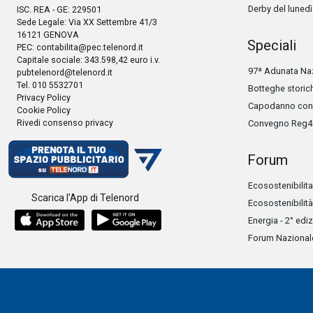
Derby del lunedì
ISC. REA - GE: 229501
Sede Legale: Via XX Settembre 41/3
16121 GENOVA
Speciali
PEC:
contabilita@pec.telenord.it
Capitale sociale: 343.598,42 euro i.v.
97ª Adunata Naz
pubtelenord@telenord.it
Tel. 010 5532701
Botteghe storic
Privacy Policy
Capodanno con 
Cookie Policy
Rivedi consenso privacy
Convegno Reg4
Forum
Ecosostenibilita
Scarica l'App di Telenord
Ecosostenibilità
Energia - 2° edi
Forum Nazionale 