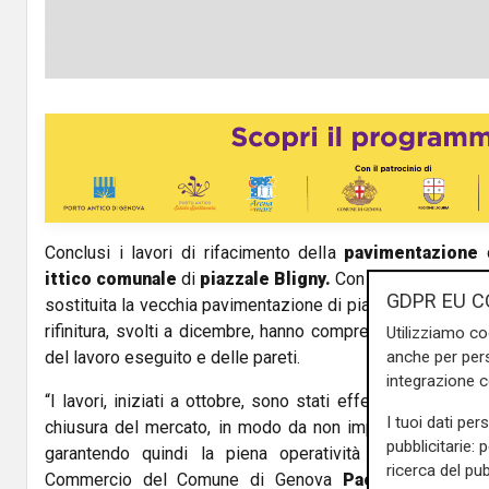
Conclusi i lavori di rifacimento della
pavimentazione
ittico comunale
di
piazzale Bligny.
Con un
investiment
GDPR EU C
sostituita la vecchia pavimentazione di piastrelle con una u
rifinitura, svolti a dicembre, hanno compreso anche la po
Utilizziamo co
del lavoro eseguito e delle pareti.
anche per pers
integrazione 
“I lavori, iniziati a ottobre, sono stati effettuati durante i
I tuoi dati per
chiusura del mercato, in modo da non impattare sull’attivi
pubblicitarie: 
garantendo quindi la piena operatività della struttu
ricerca del pub
Commercio del Comune di Genova
Paola Bordilli
– a