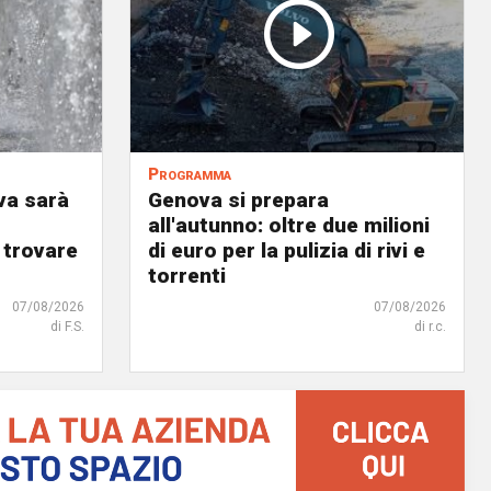
Programma
va sarà
Genova si prepara
all'autunno: oltre due milioni
 trovare
di euro per la pulizia di rivi e
torrenti
07/08/2026
07/08/2026
di F.S.
di r.c.