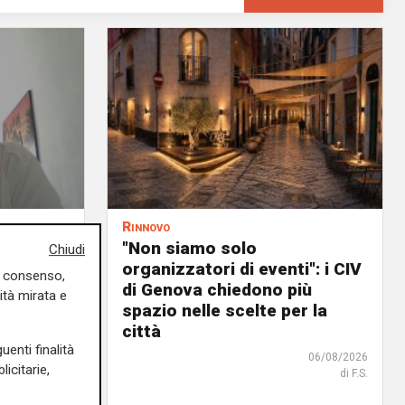
Rinnovo
n
"Non siamo solo
Chiudi
ituazione
organizzatori di eventi": i CIV
uo consenso,
dente
di Genova chiedono più
ità mirata e
spazio nelle scelte per la
città
06/08/2026
uenti finalità
06/08/2026
icitarie,
di F.S.