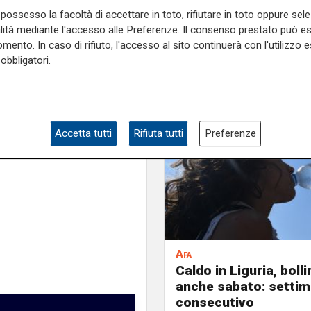
la pavimentazione dei locali
possesso la facoltà di accettare in toto, rifiutare in toto oppure sele
nterno del mercato. L’impegno
alità mediante l'accesso alle Preferenze. Il consenso prestato può 
ienti tutte le strutture dei
mento. In caso di rifiuto, l'accesso al sito continuerà con l'utilizzo e
er gli operatori economici e
obbligatori.
e sulla Liguria seguiteci sul
e
e su
Facebook
.
Accetta tutti
Rifiuta tutti
Preferenze
Afa
Caldo in Liguria, boll
anche sabato: settim
consecutivo