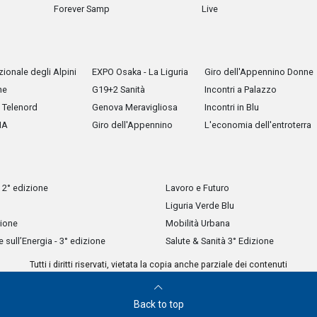
Forever Samp
Live
ionale degli Alpini
EXPO Osaka - La Liguria
Giro dell'Appennino Donne
he
G19+2 Sanità
Incontri a Palazzo
Telenord
Genova Meravigliosa
Incontri in Blu
IA
Giro dell'Appennino
L'economia dell'entroterra
 2° edizione
Lavoro e Futuro
Liguria Verde Blu
zione
Mobilità Urbana
sull’Energia - 3° edizione
Salute & Sanità 3° Edizione
Tutti i diritti riservati, vietata la copia anche parziale dei contenuti
Back to top