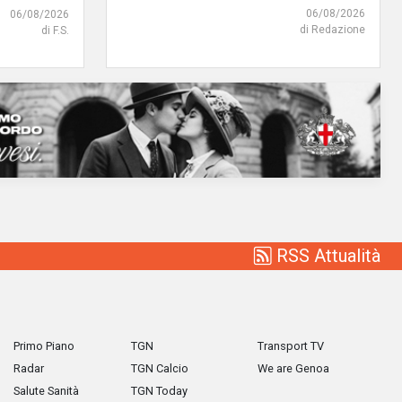
06/08/2026
06/08/2026
di Redazione
di F.S.
RSS Attualità
Primo Piano
TGN
Transport TV
Radar
TGN Calcio
We are Genoa
Salute Sanità
TGN Today