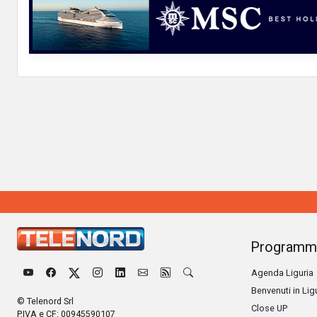
Programm
Agenda Liguria
Benvenuti in Lig
© Telenord Srl
Close UP
P.IVA e CF: 00945590107