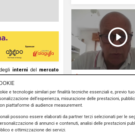
degli
interni
del
mercato
La posizione
o di 250 mila euro
, è stata
Agitazione aziende i
OOKIE
niforme in resina. I lavori di
subappalto Amt: la s
sa di paracolpi a protezione
okie e tecnologie similari per finalità tecniche essenziali e, previo t
secondo il vicepresi
onalizzazione dell'esperienza, misurazione delle prestazioni, pubblic
Anav
con piattaforme di audience measurement.
 fine settimana, nei giorni di
sonali possono essere elaborati da partner terzi selezionati per le seg
tà degli operatori presenti,
personalizzazione di annunci e contenuti, analisi delle prestazioni pubbl
ra – spiega l’assessore al
blico e ottimizzazione dei servizi.
bbiamo investito risorse