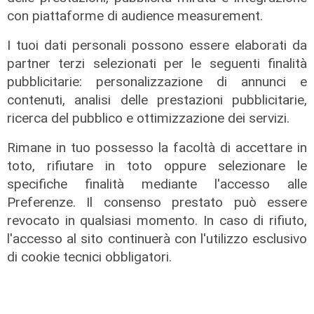
con piattaforme di audience measurement.
I tuoi dati personali possono essere elaborati da
partner terzi selezionati per le seguenti finalità
Rinnovo
pubblicitarie: personalizzazione di annunci e
"Non siamo solo organizzatori di
contenuti, analisi delle prestazioni pubblicitarie,
eventi": i CIV di Genova chiedono
ricerca del pubblico e ottimizzazione dei servizi.
più spazio nelle scelte per la città
Rimane in tuo possesso la facoltà di accettare in
06/08/2026
toto, rifiutare in toto oppure selezionare le
di F.S.
specifiche finalità mediante l'accesso alle
Preferenze. Il consenso prestato può essere
revocato in qualsiasi momento. In caso di rifiuto,
l'accesso al sito continuerà con l'utilizzo esclusivo
di cookie tecnici obbligatori.