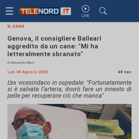
☰
LIVE
il caso
Genova, il consigliere Balleari
aggredito da un cane: "Mi ha
letteralmente sbranato"
di Alessandro Bacci
Lun 30 Agosto 2021
48 sec
L'ex vicesindaco in ospedale: "Fortunatamente
si è salvata l’arteria, dovrò fare un innesto di
pelle per recuperare ciò che manca"