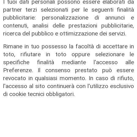
I tuoi dati personali possono essere elaborati da
partner terzi selezionati per le seguenti finalità
pubblicitarie: personalizzazione di annunci e
contenuti, analisi delle prestazioni pubblicitarie,
ricerca del pubblico e ottimizzazione dei servizi.
Rimane in tuo possesso la facoltà di accettare in
il master
toto, rifiutare in toto oppure selezionare le
Assiterminal e ForMare il primo
specifiche finalità mediante l'accesso alle
Master per manager dei terminal
Preferenze. Il consenso prestato può essere
portuali in Italia
revocato in qualsiasi momento. In caso di rifiuto,
22/04/2026
l'accesso al sito continuerà con l'utilizzo esclusivo
di Redazione
di cookie tecnici obbligatori.