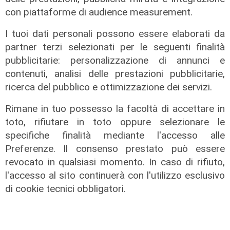
con piattaforme di audience measurement.
I tuoi dati personali possono essere elaborati da
partner terzi selezionati per le seguenti finalità
pubblicitarie: personalizzazione di annunci e
contenuti, analisi delle prestazioni pubblicitarie,
ricerca del pubblico e ottimizzazione dei servizi.
Rimane in tuo possesso la facoltà di accettare in
toto, rifiutare in toto oppure selezionare le
Le temperature
specifiche finalità mediante l'accesso alle
Genova, caldo torrido: bollino rosso
Preferenze. Il consenso prestato può essere
anche lunedì
revocato in qualsiasi momento. In caso di rifiuto,
08/08/2026
l'accesso al sito continuerà con l'utilizzo esclusivo
di c.b.
di cookie tecnici obbligatori.