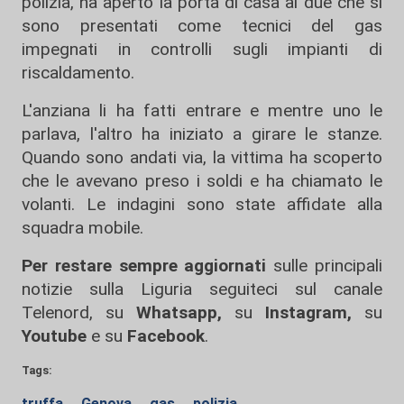
polizia, ha aperto la porta di casa ai due che si
sono presentati come tecnici del gas
impegnati in controlli sugli impianti di
riscaldamento.
L'anziana li ha fatti entrare e mentre uno le
parlava, l'altro ha iniziato a girare le stanze.
Quando sono andati via, la vittima ha scoperto
che le avevano preso i soldi e ha chiamato le
volanti. Le indagini sono state affidate alla
squadra mobile.
Per restare sempre aggiornati
sulle principali
notizie sulla Liguria seguiteci sul canale
Telenord, su
Whatsapp,
su
Instagram
,
su
Youtube
e su
Facebook
.
Tags:
truffa
Genova
gas
polizia