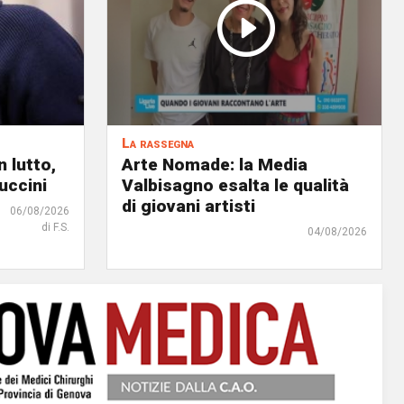
La rassegna
 lutto,
Arte Nomade: la Media
uccini
Valbisagno esalta le qualità
di giovani artisti
06/08/2026
di F.S.
04/08/2026