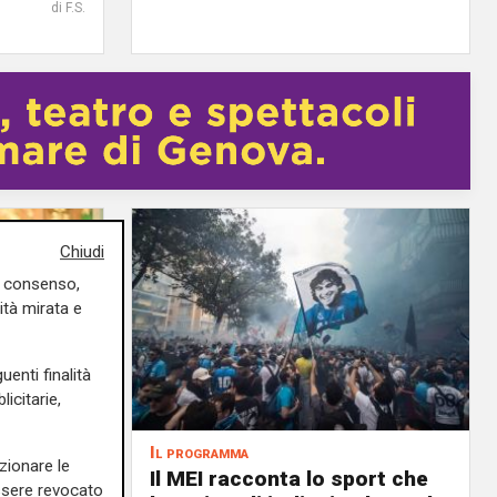
di F.S.
Chiudi
uo consenso,
ità mirata e
uenti finalità
icitarie,
Il programma
zionare le
air, il 6
Il MEI racconta lo sport che
essere revocato