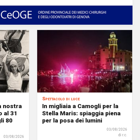
Spettacolo di luce
a nostra
In migliaia a Camogli per la
o al 31
Stella Maris: spiaggia piena
li 80
per la posa dei lumini
03/08/2026
di r.c.
03/08/2026