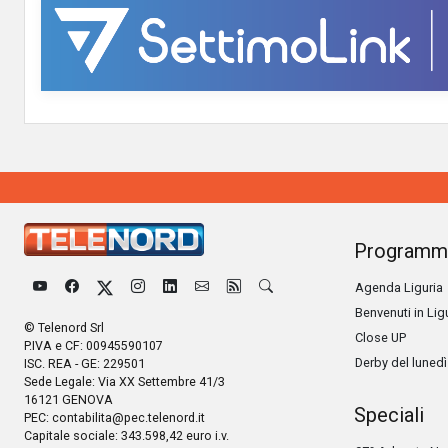
Programm
Agenda Liguria
Benvenuti in Lig
© Telenord Srl
Close UP
P.IVA e CF: 00945590107
Derby del lunedì
ISC. REA - GE: 229501
Sede Legale: Via XX Settembre 41/3
16121 GENOVA
Speciali
PEC:
contabilita@pec.telenord.it
Capitale sociale: 343.598,42 euro i.v.