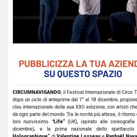
CIRCUMNAVIGANDO
, il Festival Internazionale di Circo 
dopo un ciclo di anteprime dal 1° al 18 dicembre, propone 
clou internazionale della sua XXII edizione, con
artisti ch
da ogni parte del mondo. Tra le novità più attese, il
ritorno
loro
nuovissimo
“
Life”
(UK), ispirato alle coreografie
dicembre),
e la prima nazionale dello spettacolo
Holographique”
di
Valentine Losseau
e
Raphaël Nava