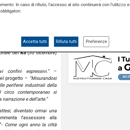
agosto a Palazzo Duc
l’Area Archeologica di San
mento. In caso di rifiuto, l'accesso al sito continuerà con l'utilizzo e
recital di Dmitry Yudi
oglio) e, per la prima volta,
obbligatori.
viaggio tra Bach, Pou
oli in calendario
,
“La punta
Griffes e Liszt
e
del
Kolektivo Konika
(26
 collettivo francese
À Sens
e)
e
il
Circo El Grito
con
Accetta tutti
Rifiuta tutti
Preferenze
ni
in collaborazione con
Wu
ionale dei
KS
(30 dicembre)
 confini espressivi.”
–
 del progetto –
“Misurandosi
 periferie industriali della
dal circo contemporaneo si
narrazione e dell’arte.”
ttesi, diventato ormai una
mmenta l’assessore alla
 “-
Come ogni anno la città