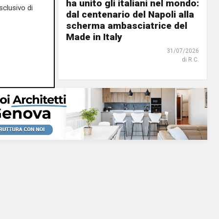
ale il
ha unito gli italiani nel mondo:
sclusivo di
n: un
dal centenario del Napoli alla
lenc,
scherma ambasciatrice del
Made in Italy
02/08/2026
31/07/2026
di steris
di R.C.