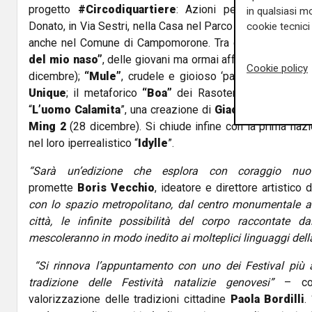
progetto
#Circodiquartiere
: Azioni performative nel
in qualsiasi mo
Donato, in Via Sestri, nella Casa nel Parco (Ex Caserma Gav
cookie tecnici 
anche nel Comune di Campomorone.
Tra gli altri spettac
del mio naso”
, delle giovani ma ormai affermate acrobat
Cookie policy
dicembre);
“Mule”
, crudele e gioioso ‘passo a due’ del
Unique
; il metaforico
“Boa”
dei Rasoterra (27 dicembr
“
L’uomo Calamita
”, una creazione di
Giacomo Costanti
Ming 2
(28 dicembre). Si chiude infine con la
prima naz
nel loro iperrealistico “
Idylle
”.
“Sarà un’edizione che esplora con coraggio nuovi
promette
Boris Vecchio
, ideatore e direttore artistico
con lo spazio metropolitano, dal centro monumentale alle
città, le infinite possibilità del corpo raccontate 
mescoleranno in modo inedito ai molteplici linguaggi della 
“Si rinnova l’appuntamento con uno dei Festival più a
tradizione delle Festività natalizie genovesi”
– co
valorizzazione delle tradizioni cittadine
Paola Bordilli
.