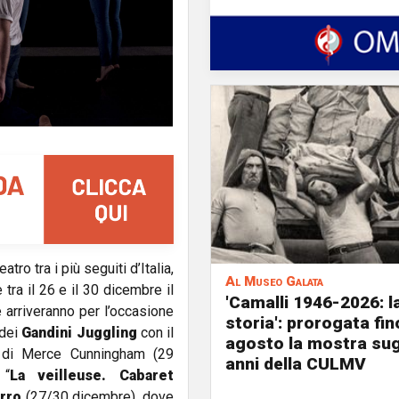
Teatro
tra i
più seguiti d’Italia,
Al Museo Galata
tra il 26 e il 30 dicembre il
'Camalli 1946-2026: l
e arriveranno per l’occasione
storia': prorogata fin
 dei
Gandini Juggling
con il
agosto la mostra sug
 di
Merce Cunningham (29
anni della CULMV
 “
La veilleuse. Cabaret
rro
(27/30 dicembre), dove