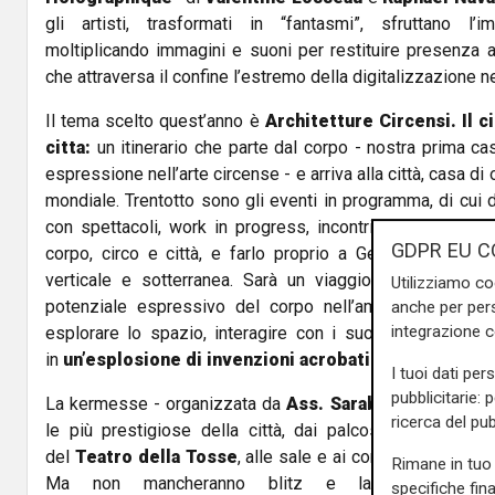
gli artisti, trasformati in “fantasmi”, sfruttano l’im
moltiplicando immagini e suoni per restituire presenza al
che attraversa il confine l’estremo della digitalizzazione 
Il tema scelto quest’anno è
Architetture Circensi. Il c
citta:
un itinerario che parte dal corpo - nostra prima ca
espressione nell’arte circense - e arriva alla città, casa d
mondiale. Trentotto sono gli eventi in programma, di cui 
con spettacoli, work in progress, incontri e proiezioni.
T
GDPR EU C
c
orpo, circo e città, e farlo proprio a Genova, che è un
verticale e sotterranea. Sarà un viaggio funambolico e
Utilizziamo co
potenziale espressivo del corpo nell’ambiente urbano:
anche per pers
integrazione 
esplorare lo spazio, interagire con i suoi significanti per
in
un’esplosione di invenzioni acrobatiche e nuove t
I tuoi dati per
pubblicitarie: 
La kermesse
- organizzata da
Ass.
Sarabanda I.S.
–
toc
ricerca del pub
le più prestigiose della città, dai palcoscenici del
Te
del
Teatro della Tosse
, alle sale e ai cortili di
Palazzo 
Rimane in tuo 
Ma non mancheranno blitz e laboratori anche
specifiche fin