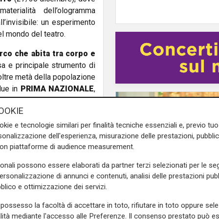
materialità dell’ologramma
l’invisibile: un esperimento
nel mondo del teatro.
irco che abita tra corpo e
sa e principale strumento di
i oltre metà della popolazione
due in
PRIMA NAZIONALE
,
utto questo per raccontare
OOKIE
a e molte, lunga e sottile,
 volante alla scoperta del
okie e tecnologie similari per finalità tecniche essenziali e, previo t
 l
avorare con il corpo per
onalizzazione dell'esperienza, misurazione delle prestazioni, pubblic
con piattaforme di audience measurement.
 pluralizzarne i significati,
ecnologie.
sonali possono essere elaborati da partner terzi selezionati per le seg
personalizzazione di annunci e contenuti, analisi delle prestazioni pubbl
cherà differenti location, tra
blico e ottimizzazione dei servizi.
atro Nazionale Genova
e
L'artista
Ducale
e del centro storico.
possesso la facoltà di accettare in toto, rifiutare in toto oppure sele
GOG, Notturni en plein 
 in periferia, con il
alità mediante l'accesso alle Preferenze. Il consenso prestato può 