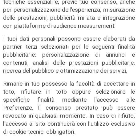
tecniche essenziali e, previo tuo consenso, anche
per personalizzazione dell'esperienza, misurazione
delle prestazioni, pubblicità mirata e integrazione
con piattaforme di audience measurement.
I tuoi dati personali possono essere elaborati da
partner terzi selezionati per le seguenti finalità
pubblicitarie: personalizzazione di annunci e
contenuti, analisi delle prestazioni pubblicitarie,
ricerca del pubblico e ottimizzazione dei servizi.
Rimane in tuo possesso la facoltà di accettare in
Al Museo Galata
toto, rifiutare in toto oppure selezionare le
'Camalli 1946-2026: la nostra
specifiche finalità mediante l'accesso alle
storia': prorogata fino al 31 agosto
Preferenze. Il consenso prestato può essere
la mostra sugli 80 anni della CULMV
revocato in qualsiasi momento. In caso di rifiuto,
03/08/2026
l'accesso al sito continuerà con l'utilizzo esclusivo
di F.S.
di cookie tecnici obbligatori.