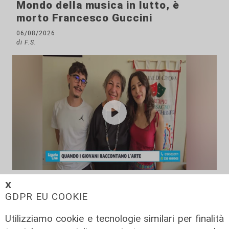
Mondo della musica in lutto, è
morto Francesco Guccini
06/08/2026
di F.S.
La rassegna
𝗫
Arte Nomade: la Media Valbisagno
GDPR EU COOKIE
esalta le qualità di giovani artisti
Utilizziamo cookie e tecnologie similari per finalità
04/08/2026