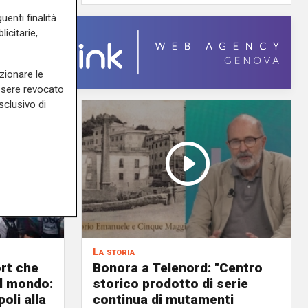
uenti finalità
icitarie,
zionare le
essere revocato
sclusivo di
La storia
ort che
Bonora a Telenord: "Centro
nel mondo:
storico prodotto di serie
oli alla
continua di mutamenti