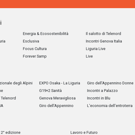
i
Energia & Ecosostenibilità
Il salotto di Telenord
uria
Esclusiva
Incontri Genova Italia
Focus Cultura
Liguria Live
Forever Samp
Live
ionale degli Alpini
EXPO Osaka - La Liguria
Giro dell'Appennino Donne
he
G19+2 Sanità
Incontri a Palazzo
Telenord
Genova Meravigliosa
Incontri in Blu
IA
Giro dell'Appennino
L'economia dell'entroterra
 2° edizione
Lavoro e Futuro