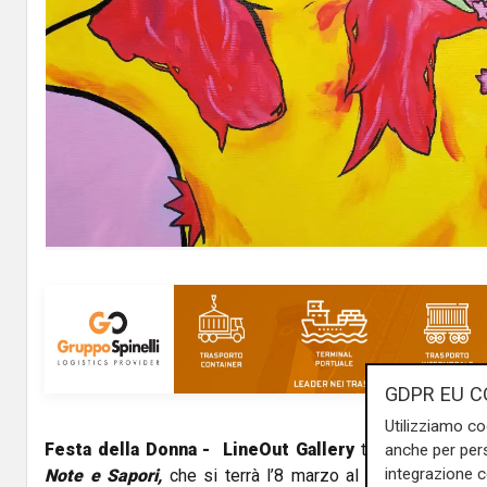
GDPR EU C
Utilizziamo co
Festa della Donna -
LineOut Gallery
torna a Genova 
anche per pers
integrazione 
Note e Sapori,
che si terrà l’8 marzo al
Bonfim
Club
di