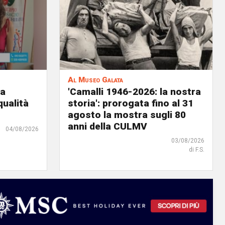
Al Museo Galata
ia
'Camalli 1946-2026: la nostra
qualità
storia': prorogata fino al 31
agosto la mostra sugli 80
anni della CULMV
04/08/2026
03/08/2026
di F.S.