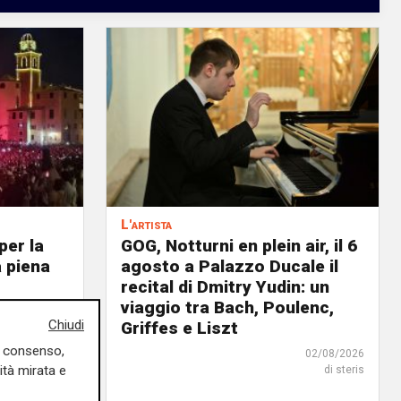
L'artista
per la
GOG, Notturni en plein air, il 6
a piena
agosto a Palazzo Ducale il
recital di Dmitry Yudin: un
viaggio tra Bach, Poulenc,
03/08/2026
Chiudi
Griffes e Liszt
di r.c.
uo consenso,
02/08/2026
ità mirata e
di steris