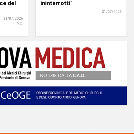
ce del
ininterrotti"
31/07/2026
31/07/2026
di R.C.