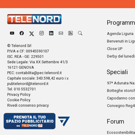
Programm
Agenda Liguria
Benvenuti in Lig
© Telenord Srl
Close UP
P.IVA e CF: 00945590107
Derby del lunedì
ISC. REA - GE: 229501
Sede Legale: Via XX Settembre 41/3
16121 GENOVA
Speciali
PEC:
contabilita@pec.telenord.it
Capitale sociale: 343.598,42 euro i.v.
97ª Adunata Naz
pubtelenord@telenord.it
Tel. 010 5532701
Botteghe storic
Privacy Policy
Capodanno con 
Cookie Policy
Rivedi consenso privacy
Convegno Reg4
Forum
Ecosostenibilita