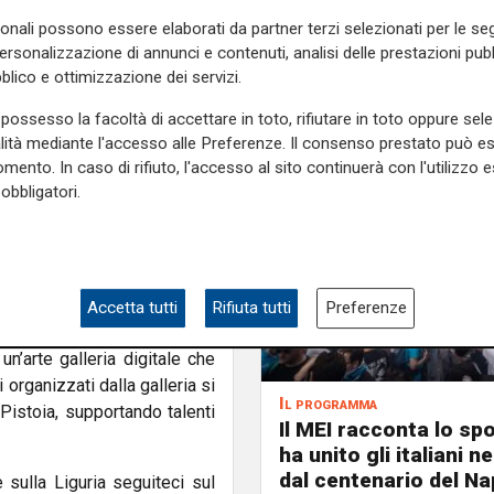
erona
presenta 15 artisti
sonali possono essere elaborati da partner terzi selezionati per le seg
li e tecniche, dalla scultura
personalizzazione di annunci e contenuti, analisi delle prestazioni pubbl
blico e ottimizzazione dei servizi.
, che da anni aiuta le donne
possesso la facoltà di accettare in toto, rifiutare in toto oppure sele
nti e promuovere i produttori
alità mediante l'accesso alle Preferenze. Il consenso prestato può 
 la mostra, il pubblico avrà
mento. In caso di rifiuto, l'accesso al sito continuerà con l'utilizzo e
à del centro.
obbligatori.
tisti locali ed emergenti, tra
e molti altri. Tra gli artisti
 Maurizio Carrara, Desire
Accetta tutti
Rifiuta tutti
Preferenze
 un’arte galleria digitale che
 organizzati dalla galleria si
Il programma
Pistoia, supportando talenti
Il MEI racconta lo sp
ha unito gli italiani 
dal centenario del Nap
e sulla Liguria seguiteci sul