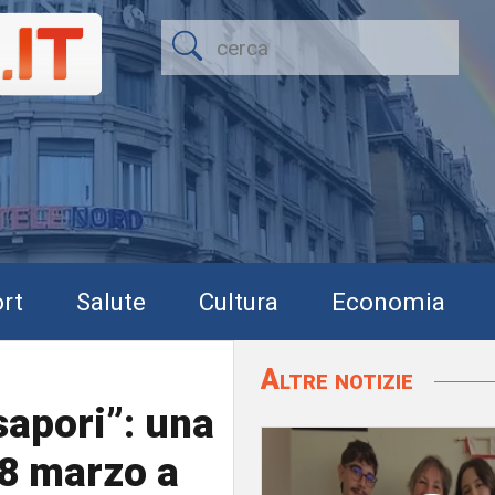
rt
Salute
Cultura
Economia
Altre notizie
sapori”: una
’8 marzo a