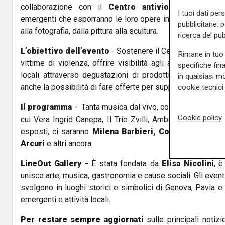
collaborazione con il
Centro
antiviolenza Masch
I tuoi dati per
emergenti che esporranno le loro opere in una varietà di sti
pubblicitarie: 
alla fotografia, dalla pittura alla scultura.
ricerca del pub
L’obiettivo dell’evento
- Sostenere il Centro Mascherona
Rimane in tuo 
vittime di violenza, offrire visibilità agli artisti emerge
specifiche fin
locali attraverso degustazioni di prodotti tipici. Durante
in qualsiasi mo
anche la possibilità di fare offerte per supportare le attivit
cookie tecnici 
Il programma
- Tanta musica dal vivo, con esibizioni di ar
Cookie policy
cui Vera Ingrid Canepa, Il Trio Zvilli, Amberixa, Mad Puffin 
esposti, ci saranno
Milena Barbieri, Cosmin Luchian,
Arcuri
e altri ancora.
LineOut Gallery -
È stata fondata da
Elisa Nicolini
, è
unisce arte, musica, gastronomia e cause sociali. Gli eventi
svolgono in luoghi storici e simbolici di Genova, Pavia e 
emergenti e attività locali.
Per restare sempre aggiornati
sulle principali notizi