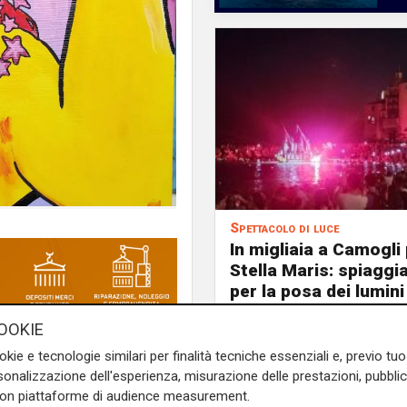
Spettacolo di luce
In migliaia a Camogli 
Stella Maris: spiaggi
per la posa dei lumini
OOKIE
okie e tecnologie similari per finalità tecniche essenziali e, previo t
con un evento unico,
Colori,
onalizzazione dell'esperienza, misurazione delle prestazioni, pubblic
con piattaforme di audience measurement.
 Nervi, dalle 14 alle 20. In