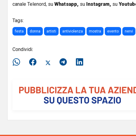
canale Telenord, su
Whatsapp,
su
Instagram
,
su
Youtub
Tags:
festa
donna
artisti
antiviolenza
mostra
evento
nervi
Condividi: