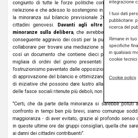
integrazione 
congiunto di tutte le forze politiche consiliari che han
rielezione e che adesso lo sostengono in Sala Rossa - di
I tuoi dati per
la minoranza sul bilancio previsionale 2024, anteponend
pubblicitarie: 
cittadini genovesi.
Davanti agli oltre 12 mila doc
ricerca del pub
minoranze sulla delibera
, che avrebbero visto una se
Rimane in tuo 
conseguente aggravio dei costi per la pubblica Amminis
specifiche fin
collaborare per trovare una mediazione su temi che rite
in qualsiasi mo
così un documento che contiene dieci punti programmat
cookie tecnici 
migliaia di ordini del giorno presentati dalla minora
l’ostruzionismo paventato dalle opposizioni, scongiurando
di approvazione del bilancio e ottimizzando la spesa pubbl
Cookie policy
di iniziative che possono dare lustro alla città di Genova
delle fasce sociali ritenute più deboli, non può che inorgogl
"Certi, che da parte della minoranza si sarebbe potuti a
confronto in tempi ben più brevi, siamo comunque soddis
maggioranza - di aver evitato, grazie al profondo senso 
in queste ultime ore dai gruppi consigliari, quella che sa
ai danni dei cittadini contribuenti”.