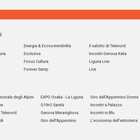
i
Energia & Ecosostenibilità
Il salotto di Telenord
uria
Esclusiva
Incontri Genova Italia
Focus Cultura
Liguria Live
Forever Samp
Live
ionale degli Alpini
EXPO Osaka - La Liguria
Giro dell'Appennino Donne
he
G19+2 Sanità
Incontri a Palazzo
Telenord
Genova Meravigliosa
Incontri in Blu
IA
Giro dell'Appennino
L'economia dell'entroterra