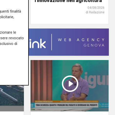
l'innovazione nell'agricoltura
04/08/2026
uenti finalità
di Redazione
05/08/2026
icitarie,
zionare le
essere revocato
sclusivo di