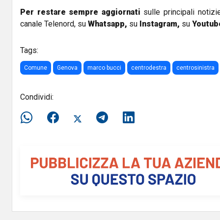
Per restare sempre aggiornati
sulle principali notizi
canale Telenord, su
Whatsapp,
su
Instagram
,
su
Youtub
Tags:
Comune
Genova
marco bucci
centrodestra
centrosinistra
Condividi: