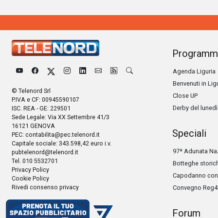
Programm
Agenda Liguria
Benvenuti in Lig
© Telenord Srl
Close UP
P.IVA e CF: 00945590107
Derby del lunedì
ISC. REA - GE: 229501
Sede Legale: Via XX Settembre 41/3
16121 GENOVA
Speciali
PEC:
contabilita@pec.telenord.it
Capitale sociale: 343.598,42 euro i.v.
97ª Adunata Naz
pubtelenord@telenord.it
Tel. 010 5532701
Botteghe storic
Privacy Policy
Capodanno con 
Cookie Policy
Rivedi consenso privacy
Convegno Reg4
Forum