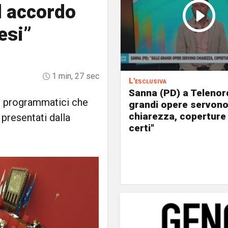
d accordo
esi”
1 min, 27 sec
L'esclusiva
Sanna (PD) a Telenord
i programmatici che
grandi opere servon
chiarezza, coperture
 presentati dalla
certi"