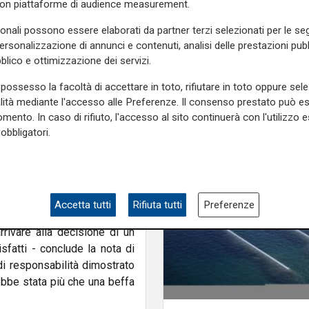
Cpr necessario per
con piattaforme di audience measurement.
no portato Marco Bucci alla
aumentare i rimpatri"
 raggiungere un accordo con
sonali possono essere elaborati da partner terzi selezionati per le seg
o anzitutto l’interesse dei
personalizzazione di annunci e contenuti, analisi delle prestazioni pubbl
umenti presentati dalle
blico e ottimizzazione dei servizi.
duta di bilancio fiume, con
possesso la facoltà di accettare in toto, rifiutare in toto oppure sele
trazione, abbiamo deciso di
alità mediante l'accesso alle Preferenze. Il consenso prestato può 
niamo di buon senso. È nato
mento. In caso di rifiuto, l'accesso al sito continuerà con l'utilizzo e
ici che hanno assorbito le
obbligatori.
nza e permesso di superare
 un appesantimento dell’iter
ica. Inoltre, la condivisione
, in merito alla salvaguardia
irci".
Accetta tutti
Rifiuta tutti
Preferenze
rrivare alla decisione di un
fatti - conclude la nota di
di responsabilità dimostrato
rebbe stata più che una beffa