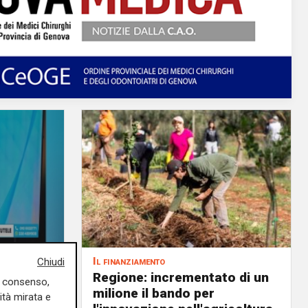
Il finanziamento
Chiudi
revole
Regione: incrementato di un
uo consenso,
anza.
milione il bando per
ità mirata e