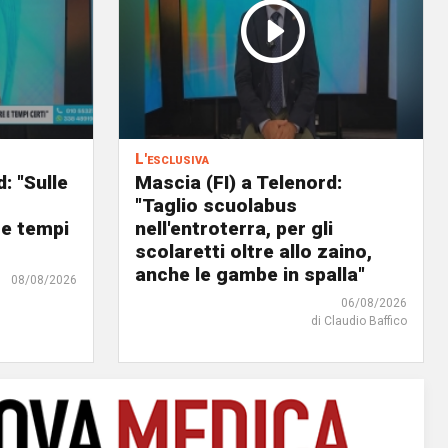
L'esclusiva
: "Sulle
Mascia (FI) a Telenord:
o
"Taglio scuolabus
 e tempi
nell'entroterra, per gli
scolaretti oltre allo zaino,
anche le gambe in spalla"
08/08/2026
06/08/2026
di Claudio Baffico