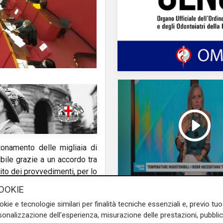
tonamento delle migliaia di
bile grazie a un accordo tra
to dei provvedimenti, per lo
OOKIE
L'esclusiva
Bordilli (Lega): "Favo
a, che ha attuato un’intensa
okie e tecnologie similari per finalità tecniche essenziali e, previo t
alle norme anti - mar
onalizzazione dell'esperienza, misurazione delle prestazioni, pubblic
ento - recita un comunicato